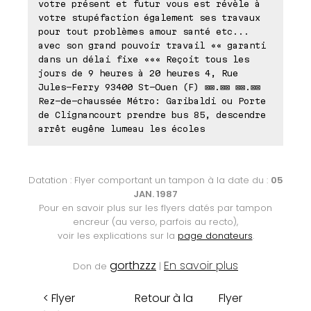
votre présent et futur vous est révèle à
votre stupéfaction également ses travaux
pour tout problèmes amour santé etc...
avec son grand pouvoir travail «« garanti
dans un délai fixe ««« Reçoit tous les
jours de 9 heures à 20 heures 4, Rue
Jules-Ferry 93400 St-Ouen (F) ⊠⊠.⊠⊠ ⊠⊠.⊠⊠
Rez-de-chaussée Métro: Garibaldi ou Porte
de Clignancourt prendre bus 85, descendre
arrêt eugêne lumeau les écoles
Datation : Flyer comportant un tampon à la date du :
05
JAN. 1987
Pour en savoir plus sur les flyers datés par tampon
encreur (au verso, parfois au recto),
voir les explications sur la
page donateurs
.
gorthzzz
En savoir plus
Don de
|
< Flyer
Retour à la
Flyer