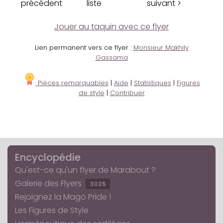
précédent
liste
suivant >
Jouer au taquin avec ce flyer
Lien permanent vers ce flyer :
Monsieur Makhily
Gassama
Pièces remarquables
|
Aide
|
Statistiques
|
Figures
de style
|
Contribuer
Encyclopédie
Qu'est-ce qu'un flyer de Marabout ?
Galerie des Flyers
3025
Rejoignez la Mago Pride !
Les Figures de Style