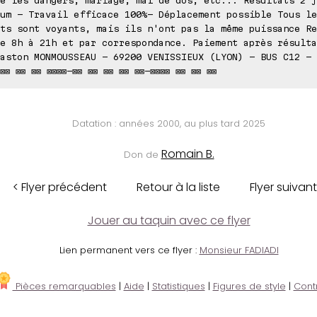
um - Travail efficace 100%- Déplacement possible Tous le
ts sont voyants, mais ils n'ont pas la même puissance Re
e 8h à 21h et par correspondance. Paiement après résulta
aston MONMOUSSEAU - 69200 VENISSIEUX (LYON) - BUS C12 - 
⊠⊠ ⊠⊠ ⊠⊠ ⊠⊠⊠⊠-⊠⊠ ⊠⊠ ⊠⊠ ⊠⊠ ⊠⊠-⊠⊠⊠⊠ ⊠⊠ ⊠⊠ ⊠⊠
Datation : années 2000, au plus tard 2025
Romain B.
Don de
< Flyer précédent
Retour à la liste
Flyer suivant
Jouer au taquin avec ce flyer
Lien permanent vers ce flyer :
Monsieur FADIADI
Pièces remarquables
|
Aide
|
Statistiques
|
Figures de style
|
Cont