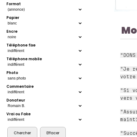
Format
Papier
Mo
Encre
Téléphone fixe
"DONS
Téléphone mobile
"Je r
Photo
votre
Commentaire
"Si v
vers 
Donateur
"Assu
Vrai ou Fake
maint
"Succ