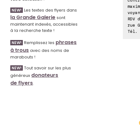
maxim
Les textes des flyers dans
NEW!
voyan
la Grande Galerie
sont
RDV d
maintenant indexés, accessibles
rue G
à la recherche texte !
Tél. 
phrases
Remplissez les
NEW!
à trous
avec des noms de
marabouts !
Tout savoir sur les plus
NEW!
donateurs
généreux
de flyers
.