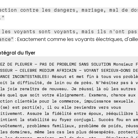
ection contre les dangers, mariage, mal de do
."
 les voyants sont voyants, mais ils n'ont pas
: Exactement comme les voyants électriques, d'aille
ance"
ntégral du flyer
EZ DE PLEURER - PAS DE PROBLEME SANS SOLUTION Monsieur F
SSEUR - CELEBRE MEDIUM AFRICAIN - VOYANT SERIEUX-DONS DE
ANCE INCONTESTABLES! Résout et met fin à tous vos problè
oit la difficulté, de loin ou de près. N'hésitez pas à v
la joie renaîtra de nouveau. Je réussi là où les autres 
és quel que soit votre éloignement. Examens, chance aux 
ction clientèle pour le commerce, impuissance sexuelle. 
(se) est parti(e), il ou elle reviendra vers vous
itivement. Assure la fidélité entre époux, rééquilibre l
intient la stabilité au foyer conjugal. Succès fou en am
voûtement, problèmes familiaux, problème de poids, réuss
les domaines, même les cas les plus désespérés. protecti
e les dangers, mariage, mal de dos, etc... Résultats 2 j