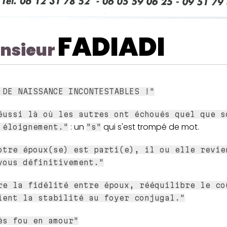
FADIADI
nsieur
 DE NAISSANCE INCONTESTABLES !"
éussi là où les autres ont échoués quel que s
: un
qui s'est trompé de mot.
 éloignement."
"s"
otre époux(se) est parti(e), il ou elle revie
vous définitivement."
re la fidélité entre époux, rééquilibre le co
ient la stabilité au foyer conjugal."
ès fou en amour"