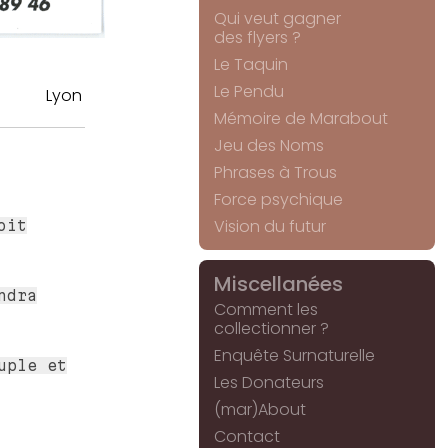
Qui veut gagner
des flyers ?
Le Taquin
Le Pendu
Lyon
Mémoire de Marabout
Jeu des Noms
Phrases à Trous
Force psychique
Vision du futur
oit
Miscellanées
ndra
Comment les
collectionner ?
Enquête Surnaturelle
uple et
Les Donateurs
(mar)About
Contact