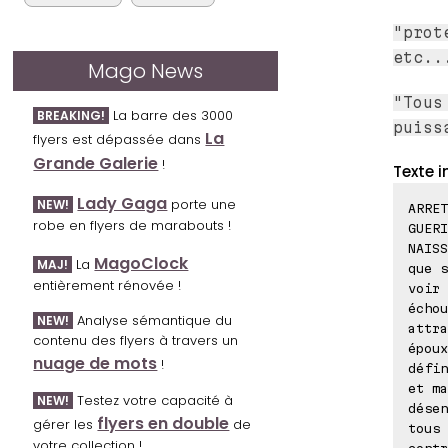
"prot
etc..
Mago News
"Tous
La barre des 3000
BREAKING!
puiss
La
flyers est dépassée dans
Grande Galerie
!
Texte i
Lady Gaga
porte une
NEW!
ARRET
robe en flyers de marabouts !
GUERI
NAISS
MagoClock
La
MAJ!
que s
entièrement rénovée !
voir 
échou
Analyse sémantique du
NEW!
attra
contenu des flyers à travers un
époux
nuage de mots
!
défin
et ma
Testez votre capacité à
NEW!
désen
flyers en double
gérer les
de
tous 
votre collection !
contr