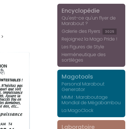
Encyclopédie
Qu'est-ce qu'un flyer de
Marabout ?
Galerie des Flyers
3025
 >
Rejoignez la Mago Pride !
Les Figures de Style
Herméneutique des
sortilèges
Magotools
Personal Marabout
Generator
MMM : Maraboutage
Mondial de Mégabambou
La MagoClock
Laboratoire