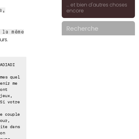
... et bien d'autres choses
encore
s,
Recherche
 la même
urs.
ADIADI
mes quel
enir me
ont
jeux,
Si votre
e couple
our,
ite dans
on
ours