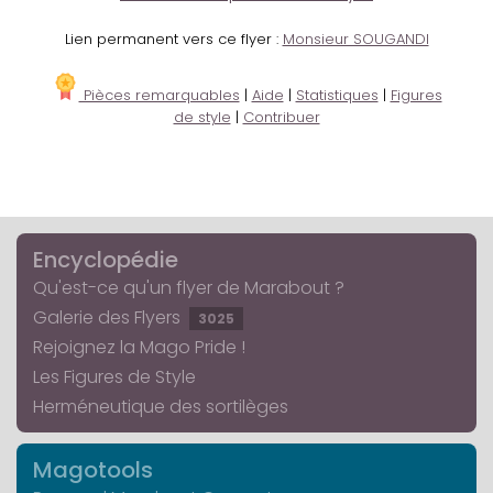
Lien permanent vers ce flyer :
Monsieur SOUGANDI
Pièces remarquables
|
Aide
|
Statistiques
|
Figures
de style
|
Contribuer
Encyclopédie
Qu'est-ce qu'un flyer de Marabout ?
Galerie des Flyers
3025
Rejoignez la Mago Pride !
Les Figures de Style
Herméneutique des sortilèges
Magotools