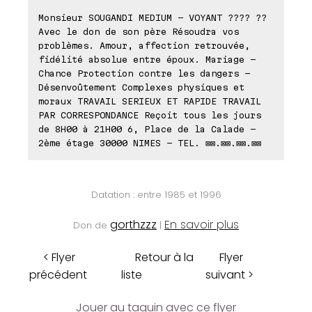
Monsieur SOUGANDI MEDIUM - VOYANT ???? ??
Avec le don de son père Résoudra vos
problèmes. Amour, affection retrouvée,
fidélité absolue entre époux. Mariage -
Chance Protection contre les dangers -
Désenvoûtement Complexes physiques et
moraux TRAVAIL SERIEUX ET RAPIDE TRAVAIL
PAR CORRESPONDANCE Reçoit tous les jours
de 8H00 à 21H00 6, Place de la Calade -
2ème étage 30000 NIMES - TEL. ⊠⊠.⊠⊠.⊠⊠.⊠⊠
Datation : entre 1985 et 1996
gorthzzz
En savoir plus
Don de
|
< Flyer
Retour à la
Flyer
précédent
liste
suivant >
Jouer au taquin avec ce flyer