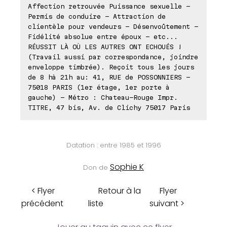
Affection retrouvée Puissance sexuelle -
Permis de conduire - Attraction de
clientèle pour vendeurs - Désenvoûtement -
Fidélité absolue entre époux - etc...
RÉUSSIT LÀ OÙ LES AUTRES ONT ECHOUÉS !
(Travail aussi par correspondance, joindre
enveloppe timbrée). Reçoit tous les jours
de 8 hà 21h au: 41, RUE de POSSONNIERS -
75018 PARIS (1er étage, 1er porte à
gauche) - Métro : Chateau-Rouge Impr.
TITRE, 47 bis, Av. de Clichy 75017 Paris
Datation : entre 1985 et 1996
Sophie K
Don de
< Flyer
Retour à la
Flyer
précédent
liste
suivant >