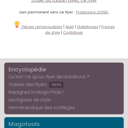
Jouer au taquin avec ce flyer
Lien permanent vers ce flyer :
Professeur LIONEL
Pièces remarquables
|
Aide
|
Statistiques
|
Figures
de style
|
Contribuer
Encyclopédie
Qu'est-ce qu'un flyer de Marabout ?
Galerie des Flyers
3005
Rejoignez la Mago Pride !
Les Figures de Style
Herméneutique des sortilèges
Magotools