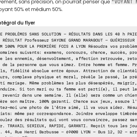
vement, sans précision, on pourrait penser que
"VOYANT 
voyant 50% et médium 50%.
ntégral du flyer
E PROBLÈMES SANS SOLUTION - RÉSULTATS DANS LES 48 h PAIE
 RÉSULTAT Professeur SAYONE GRAND MARABOUT - GUÉRISSEUR 
M 100% POUR LA PREMIÈRE FOIS A LYON Résoudra vos problèm
omaines suivants: examens, concours, chance, succès, pro
e les ennemis, désenvoûtement, affection retrouvée, reto
 de la personne que vous aimez. Entre homme et femme. Pr
ls, fidélité absolue entre époux. Attraction de clientèl
urs, complexe physique et moral, révèle le passé, le pré
ti mariage. Même problèmes les plus désespérés, maigrir,
nduire. Si ton mari ou ta femme est parti(e), il peut le
 revenir dans une semaine. Il (elle) sera comme un chien
ère son maître. 100% garanti. Chance aux jeux, assure l'
tez-moi une photo de l'être aimé, il va vous aider. Résu
iats: même par correspondance. Joindre enveloppe timbrée
oulez des résultats qui vont vous convaincre, passez san
r. TRAVAIL SERIEUX, RAPIDE, GARANTI. Reçoit tous les jou
. 44, Rue Henri Barbusse - 69008 LYON - Bus 12, 32 - arr