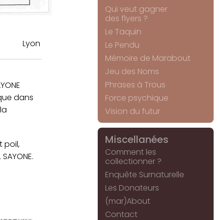
Qui veut gagner
des flyers ?
Le Taquin
Lyon
Le Pendu
Mémoire de Marabout
Jeu des Noms
Phrases à Trous
SAYONE
 que dans
Force psychique
la
Vision du futur
Miscellanées
 poil,
Comment les
. SAYONE.
collectionner ?
Enquête Surnaturelle
Les Donateurs
(mar)About
Contact