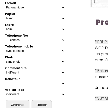
Format
Papier
Pr
Encre
Téléphone fixe
"POUR
Téléphone mobile
WORLD 
les gra
Photo
premièr
Commentaire
"Entr
passez
Donateur
Un nou
Vrai ou Fake
"VOYA