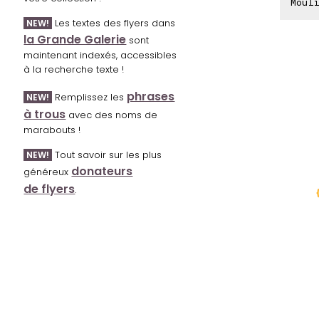
Mouli
Les textes des flyers dans
NEW!
la Grande Galerie
sont
maintenant indexés, accessibles
à la recherche texte !
phrases
Remplissez les
NEW!
à trous
avec des noms de
marabouts !
Tout savoir sur les plus
NEW!
donateurs
généreux
de flyers
.