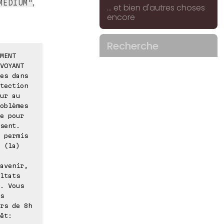
,
MEDIUM"
... et bien d'autres choses
encore
Recherche
MENT
VOYANT
es dans
tection
ur au
oblèmes
e pour
sent.
 permis
 (la)
avenir,
ltats
. Vous
s
rs de 8h
êt: