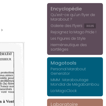
Encyclopédie
Qu'est-ce qu'un flyer de
Marabout ?
Galerie des Flyers
3025
 >
Rejoignez la Mago Pride !
Les Figures de Style
Herméneutique des
sortilèges
Magotools
Personal Marabout
Generator
MMM : Maraboutage
Mondial de Mégabambou
La MagoClock
Laboratoire