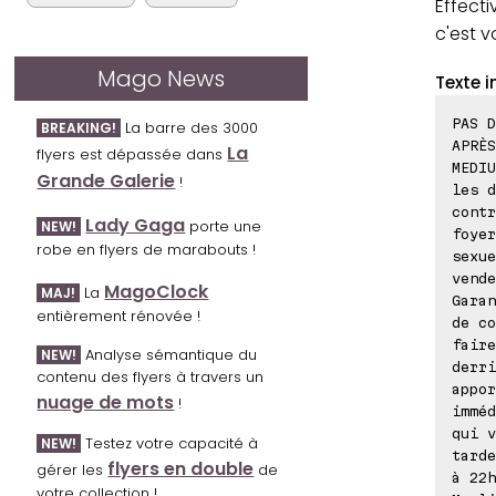
Effecti
c'est 
Mago News
Texte i
PAS D
La barre des 3000
BREAKING!
APRÈS
La
flyers est dépassée dans
MEDIU
Grande Galerie
!
les d
contr
Lady Gaga
porte une
NEW!
foyer
robe en flyers de marabouts !
sexue
vende
MagoClock
La
MAJ!
Garan
entièrement rénovée !
de co
faire
Analyse sémantique du
NEW!
derri
contenu des flyers à travers un
appor
nuage de mots
!
imméd
qui v
Testez votre capacité à
NEW!
tarde
flyers en double
gérer les
de
à 22h
votre collection !