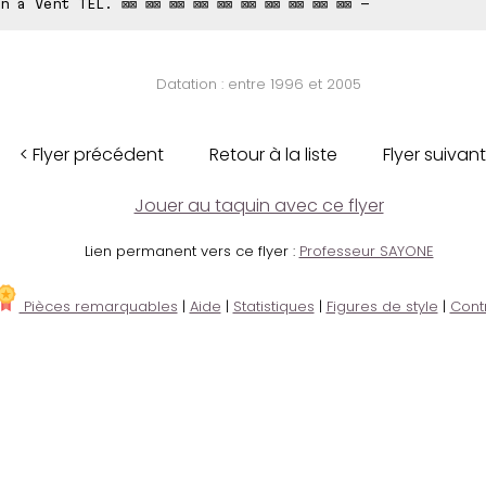
n à Vent TÉL. ⊠⊠ ⊠⊠ ⊠⊠ ⊠⊠ ⊠⊠ ⊠⊠ ⊠⊠ ⊠⊠ ⊠⊠ ⊠⊠ -
Datation : entre 1996 et 2005
< Flyer précédent
Retour à la liste
Flyer suivant
Jouer au taquin avec ce flyer
Lien permanent vers ce flyer :
Professeur SAYONE
Pièces remarquables
|
Aide
|
Statistiques
|
Figures de style
|
Cont