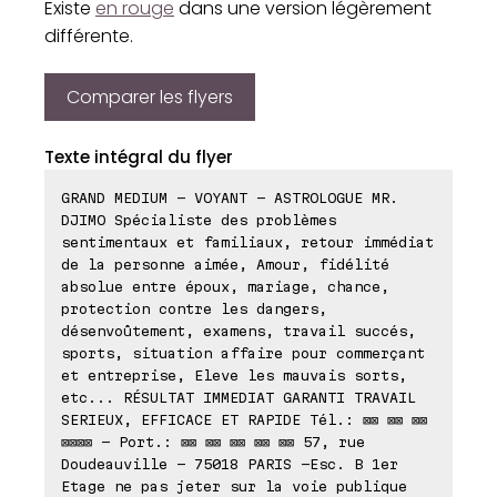
Existe
en rouge
dans une version légèrement
différente.
Comparer les flyers
Texte intégral du flyer
GRAND MEDIUM - VOYANT - ASTROLOGUE MR.
DJIMO Spécialiste des problèmes
sentimentaux et familiaux, retour immédiat
de la personne aimée, Amour, fidélité
absolue entre époux, mariage, chance,
protection contre les dangers,
désenvoûtement, examens, travail succés,
sports, situation affaire pour commerçant
et entreprise, Eleve les mauvais sorts,
etc... RÉSULTAT IMMEDIAT GARANTI TRAVAIL
SERIEUX, EFFICACE ET RAPIDE Tél.: ⊠⊠ ⊠⊠ ⊠⊠
⊠⊠⊠⊠ - Port.: ⊠⊠ ⊠⊠ ⊠⊠ ⊠⊠ ⊠⊠ 57, rue
Doudeauville - 75018 PARIS -Esc. B 1er
Etage ne pas jeter sur la voie publique