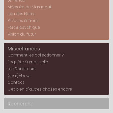
Le Pendu
Mémoire de Marabout
Jeu des Noms
Phrases à Trous
Force psychique
Vision du futur
Miscellanées
Comment les collectionner ?
Enquête Surnaturelle
Les Donateurs
(mar)About
Contact
... et bien d'autres choses encore
Recherche