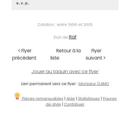
s.v.p.
Datation : entre 1996 et 2005
Raf
Don de
< Flyer
Retour à la
Flyer
précédent
liste
suivant >
Jouer au taquin avec ce flyer
Lien permanent vers ce flyer :
Monsieur DJIMO
Pièces remarquables
|
Aide
|
Statistiques
|
Figures
de style
|
Contribuer