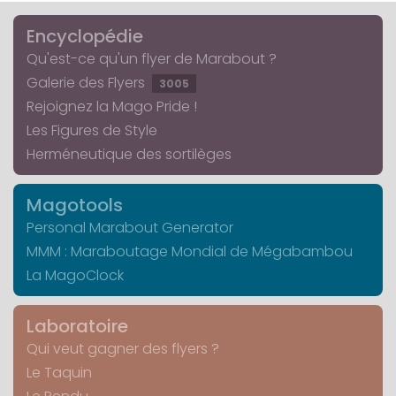
Encyclopédie
Qu'est-ce qu'un flyer de Marabout ?
Galerie des Flyers
3005
Rejoignez la Mago Pride !
Les Figures de Style
Herméneutique des sortilèges
Magotools
Personal Marabout Generator
MMM : Maraboutage Mondial de Mégabambou
La MagoClock
Laboratoire
Qui veut gagner des flyers ?
Le Taquin