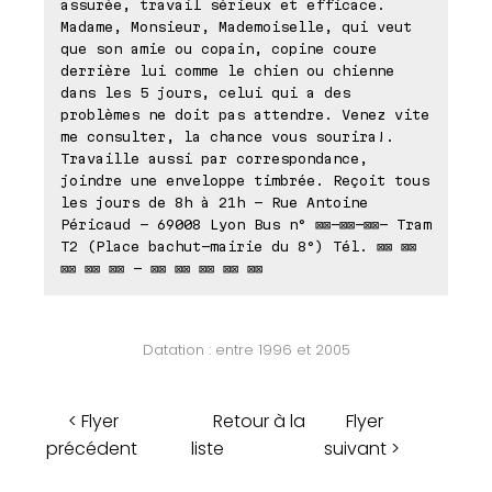
assurée, travail sérieux et efficace.
Madame, Monsieur, Mademoiselle, qui veut
que son amie ou copain, copine coure
derrière lui comme le chien ou chienne
dans les 5 jours, celui qui a des
problèmes ne doit pas attendre. Venez vite
me consulter, la chance vous sourira!.
Travaille aussi par correspondance,
joindre une enveloppe timbrée. Reçoit tous
les jours de 8h à 21h - Rue Antoine
Péricaud - 69008 Lyon Bus n° ⊠⊠-⊠⊠-⊠⊠- Tram
T2 (Place bachut-mairie du 8°) Tél. ⊠⊠ ⊠⊠
⊠⊠ ⊠⊠ ⊠⊠ - ⊠⊠ ⊠⊠ ⊠⊠ ⊠⊠ ⊠⊠
Datation : entre 1996 et 2005
< Flyer
Retour à la
Flyer
précédent
liste
suivant >