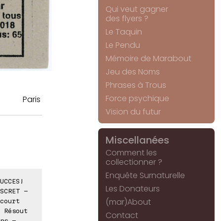
Qui veut gagner
des flyers ?
Le Taquin
Le Pendu
Mémoire de Marabout
Jeu des Noms
Phrases à Trous
Force psychique
Paris
Vision du futur
Miscellanées
Comment les
collectionner ?
Enquête Surnaturelle
UCCES!
Les Donateurs
SCRET -
(mar)About
court
 Résout
Contact
ns -