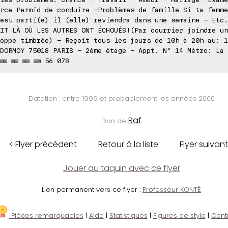
rce Permid de conduire -Problèmes de famille Si ta femme
est parti(e) il (elle) reviendra dans une semaine - Etc.
IT LÀ OÙ LES AUTRES ONT ÉCHOUÉS!(Par courrier joindre un
oppe timbrée) - Reçoit tous les jours de 10h à 20h au: 1
DORMOY 75018 PARIS - 2ème étage - Appt. Nº 14 Métro: La 
⊠⊠ ⊠⊠ ⊠⊠ ⊠⊠ 56 078
Datation : entre 1996 et probablement les années 2000
Raf
Don de
< Flyer précédent
Retour à la liste
Flyer suivant
Jouer au taquin avec ce flyer
Lien permanent vers ce flyer :
Professeur KONTÉ
Pièces remarquables
|
Aide
|
Statistiques
|
Figures de style
|
Cont