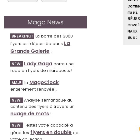
Comme
mari 
RÉUSS
Mago News
envel
MARX 
La barre des 3000
BREAKING!
Bus: 
La
flyers est dépassée dans
Grande Galerie
!
Lady Gaga
porte une
NEW!
robe en flyers de marabouts !
MagoClock
La
MAJ!
entièrement rénovée !
Analyse sémantique du
NEW!
contenu des flyers à travers un
nuage de mots
!
Testez votre capacité à
NEW!
flyers en double
gérer les
de
votre collection !