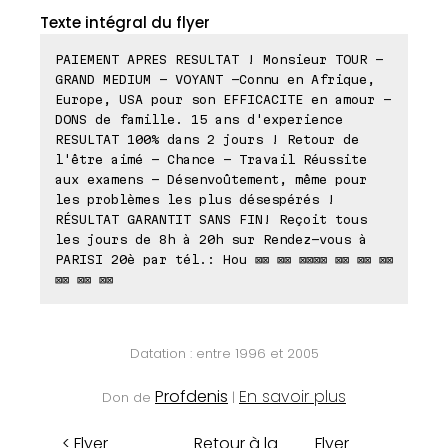
Texte intégral du flyer
PAIEMENT APRES RESULTAT ! Monsieur TOUR -
GRAND MEDIUM - VOYANT -Connu en Afrique,
Europe, USA pour son EFFICACITE en amour -
DONS de famille. 15 ans d'experience
RESULTAT 100% dans 2 jours ! Retour de
l'être aimé - Chance - Travail Réussite
aux examens - Désenvoûtement, même pour
les problèmes les plus désespérés !
RÉSULTAT GARANTIT SANS FIN! Reçoit tous
les jours de 8h à 20h sur Rendez-vous à
PARISI 20è par tél.: Hou ⊠⊠ ⊠⊠ ⊠⊠⊠⊠ ⊠⊠ ⊠⊠ ⊠⊠
⊠⊠ ⊠⊠ ⊠⊠
Datation : entre 1996 et 2005
Profdenis
En savoir plus
Don de
|
< Flyer
Retour à la
Flyer