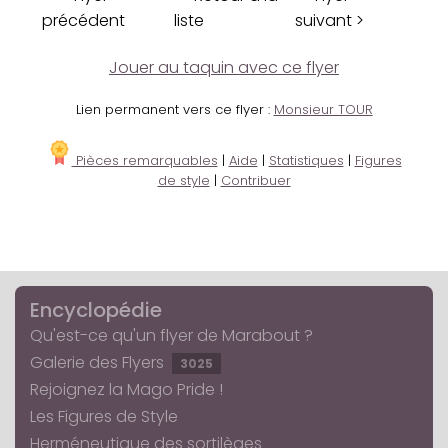
précédent
liste
suivant >
Jouer au taquin avec ce flyer
Lien permanent vers ce flyer :
Monsieur TOUR
Pièces remarquables
|
Aide
|
Statistiques
|
Figures
de style
|
Contribuer
Encyclopédie
Qu'est-ce qu'un flyer de Marabout ?
Galerie des Flyers
3025
Rejoignez la Mago Pride !
Les Figures de Style
Herméneutique des sortilèges