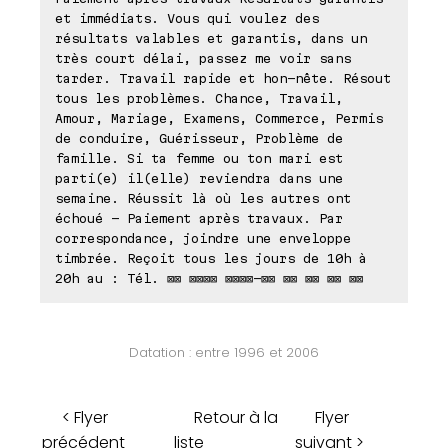
et immédiats. Vous qui voulez des
résultats valables et garantis, dans un
très court délai, passez me voir sans
tarder. Travail rapide et hon-nête. Résout
tous les problèmes. Chance, Travail,
Amour, Mariage, Examens, Commerce, Permis
de conduire, Guérisseur, Problème de
famille. Si ta femme ou ton mari est
parti(e) il(elle) reviendra dans une
semaine. Réussit là où les autres ont
échoué - Paiement après travaux. Par
correspondance, joindre une enveloppe
timbrée. Reçoit tous les jours de 10h à
20h au : Tél. ⊠⊠ ⊠⊠⊠⊠ ⊠⊠⊠⊠-⊠⊠ ⊠⊠ ⊠⊠ ⊠⊠ ⊠⊠
Datation : entre 1996 et 2006
< Flyer
Retour à la
Flyer
précédent
liste
suivant >