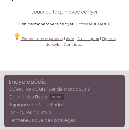
Jouer au taquin avec ce flyer
Lien permanent vers ce flyer :
Professeur TAMBA
Pièces remarquables
|
Aide
|
Statistiques
|
Figures
de style
|
Contribuer
Encyclopédie
Qu'est-ce qu'un flyer de Marabout ?
Galerie des Flyers
3025
Rejoignez la Mago Pride !
Les Figures de Style
Herméneutique des sortilèges