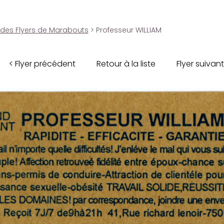
 des Flyers de Marabouts
> Professeur WILLIAM
< Flyer précédent
Retour à la liste
Flyer suivant