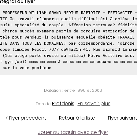
ntégral du flyer
 PROFESSEUR WILLIAM GRAND MEDIUM RAPIDITE - EFFICACITE -
TIE Je travail n'importe quelle difficultés! J'enléve le
suit! spécialité du couple! Affection retrouve? fidélité
-chance succés-examens-permis de conduire-Attraction de
téle pour vendeur-la puissance sexuelle-obésité TRAVAIL 
ITE DANS TOUS LES DOMAINES! par correspondance, joindre 
oppe timbrée Reçoit 7J/7 de9hà21h 41, Rue richard lenoir
 (1er étage porte droite au milieu) Métro Voltaire bus: 
t gym japi) ⊠⊠⊠⊠ ⊠⊠ ⊠⊠⊠⊠ & ⊠⊠ ⊠⊠ ⊠⊠ ⊠⊠ ⊠⊠ oceane ⊠⊠ ⊠⊠ ⊠⊠ ⊠
 sur la voie publique
Datation : entre 1996 et 2006
Profdenis
En savoir plus
Don de
|
< Flyer précédent
Retour à la liste
Flyer suivant
Jouer au taquin avec ce flyer