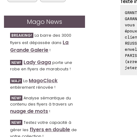
Texte i
GRANT
GARAN
Mago News
vous 
époux
La barre des 3000
BREAKING!
clien
La
flyers est dépassée dans
REUSS
Grande Galerie
envel
!
PARIS
Lady Gaga
(arre
porte une
NEW!
jeter
robe en flyers de marabouts !
MagoClock
La
MAJ!
entièrement rénovée !
Analyse sémantique du
NEW!
contenu des flyers à travers un
nuage de mots
!
Testez votre capacité à
NEW!
flyers en double
gérer les
de
votre collection !