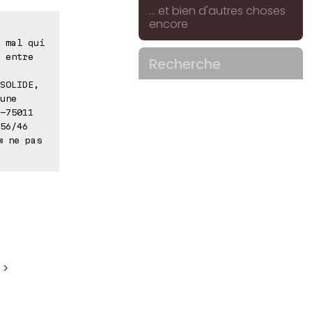
... et bien d'autres choses
encore
 mal qui
 entre
Recherche
SOLIDE,
une
-75011
56/46
⊠ ne pas
 >