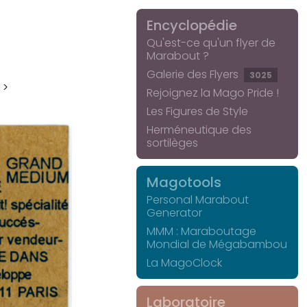
Encyclopédie
Qu'est-ce qu'un flyer de
Marabout ?
Galerie des Flyers
3025
 >
Rejoignez la Mago Pride !
Les Figures de Style
Herméneutique des
sortilèges
Magotools
Personal Marabout
Generator
MMM : Maraboutage
Mondial de Mégabambou
La MagoClock
Laboratoire