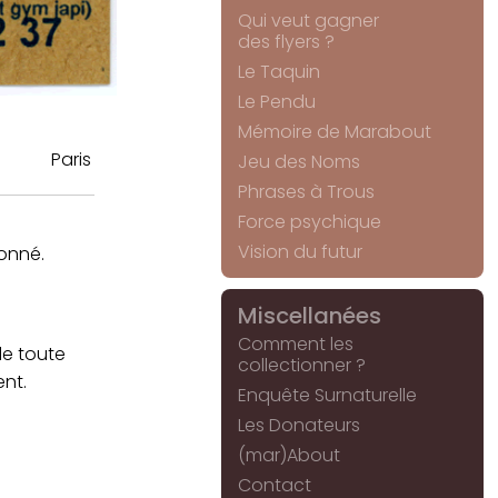
Qui veut gagner
des flyers ?
Le Taquin
Le Pendu
Mémoire de Marabout
Paris
Jeu des Noms
Phrases à Trous
Force psychique
Vision du futur
tonné.
Miscellanées
Comment les
de toute
collectionner ?
ent.
Enquête Surnaturelle
Les Donateurs
(mar)About
Contact