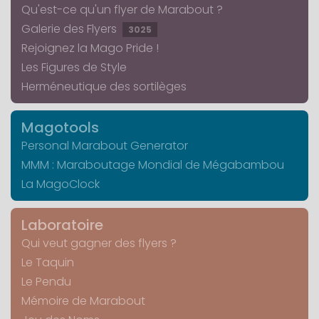
Qu'est-ce qu'un flyer de Marabout ?
Galerie des Flyers
3025
Rejoignez la Mago Pride !
Les Figures de Style
Herméneutique des sortilèges
Magotools
Personal Marabout Generator
MMM : Maraboutage Mondial de Mégabambou
La MagoClock
Laboratoire
Qui veut gagner des flyers ?
Le Taquin
Le Pendu
Mémoire de Marabout