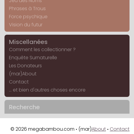
Jeu des Noms
Phrases à Trous
Force psychique
Vision du futur
Miscellanées
Comment les collectionner ?
Enquête Surnaturelle
Les Donateurs
(mar)About
Contact
... et bien d'autres choses encore
Recherche
© 2026 megabambou.com
(mar)
About
Contact
•
•