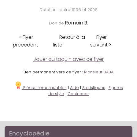
Datation : entre 1996 et 2006
Romain B.
Don de
< Flyer
Retour à la
Flyer
précédent
liste
suivant >
Jouer au taquin avec ce flyer
Lien permanent vers ce flyer :
Monsieur BABA
Pièces remarquables
|
Aide
|
Statistiques
|
Figures
de style
|
Contribuer
Encyclopédie