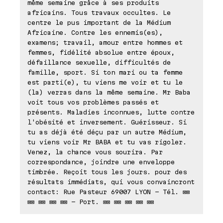
même semaine grâce à ses produits
africains. Tous travaux occultes. Le
centre le pus important de la Médium
Africaine. Contre les ennemis(es),
examens; travail, amour entre hommes et
femmes, fidélité absolue entre époux,
défaillance sexuelle, difficultés de
famille, sport. Si ton mari ou ta femme
est parti(e), tu viens me voir et tu le
(la) verras dans la même semaine. Mr Baba
voit tous vos problèmes passés et
présents. Maladies inconnues, lutte contre
l'obésité et inversement. Guérisseur. Si
tu as déjà été déçu par un autre Médium,
tu viens voir Mr BABA et tu vas rigoler.
Venez, la chance vous sourira. Par
correspondance, joindre une enveloppe
timbrée. Reçoit tous les jours. pour des
résultats immédiats, qui vous convaincront
contact: Rue Pasteur 69007 LYON - Tél. ⊠⊠
⊠⊠ ⊠⊠ ⊠⊠ ⊠⊠ - Port. ⊠⊠ ⊠⊠ ⊠⊠ ⊠⊠ ⊠⊠