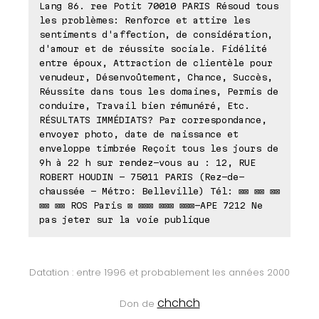
Lang 86. ree Potit 70010 PARIS Résoud tous
les problèmes: Renforce et attire les
sentiments d'affection, de considération,
d'amour et de réussite sociale. Fidélité
entre époux, Attraction de clientèle pour
venudeur, Désenvoûtement, Chance, Succès,
Réussite dans tous les domaines, Permis de
conduire, Travail bien rémunéré, Etc.
RÉSULTATS IMMÉDIATS? Par correspondance,
envoyer photo, date de naissance et
enveloppe timbrée Reçoit tous les jours de
9h à 22 h sur rendez-vous au : 12, RUE
ROBERT HOUDIN - 75011 PARIS (Rez-de-
chaussée - Métro: Belleville) Tél: ⊠⊠ ⊠⊠ ⊠⊠
⊠⊠ ⊠⊠ ROS Paris ⊠ ⊠⊠⊠ ⊠⊠⊠ ⊠⊠⊠-APE 7212 Ne
pas jeter sur la voie publique
Datation : entre 1996 et probablement les années 2000
chchch
Don de