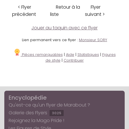
< Flyer
Retour à la
Flyer
précédent
liste
suivant >
Jouer au taquin avec ce flyer
Lien permanent vers ce flyer :
Monsieur SORY
Pièces remarquables
|
Aide
|
Statistiques
|
Figures
de style
|
Contribuer
Encyclopédie
Qu'est-ce qu'un flyer de Marabout ?
Galerie des Flyers
3025
Rejoignez la Mago Pride !
Les Figures de Style