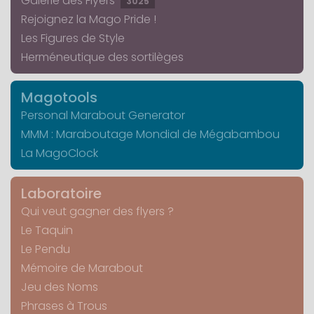
Galerie des Flyers
3025
Rejoignez la Mago Pride !
Les Figures de Style
Herméneutique des sortilèges
Magotools
Personal Marabout Generator
MMM : Maraboutage Mondial de Mégabambou
La MagoClock
Laboratoire
Qui veut gagner des flyers ?
Le Taquin
Le Pendu
Mémoire de Marabout
Jeu des Noms
Phrases à Trous