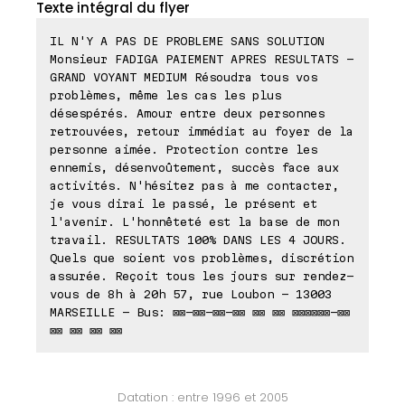
Texte intégral du flyer
IL N'Y A PAS DE PROBLEME SANS SOLUTION
Monsieur FADIGA PAIEMENT APRES RESULTATS -
GRAND VOYANT MEDIUM Résoudra tous vos
problèmes, même les cas les plus
désespérés. Amour entre deux personnes
retrouvées, retour immédiat au foyer de la
personne aimée. Protection contre les
ennemis, désenvoûtement, succès face aux
activités. N'hésitez pas à me contacter,
je vous dirai le passé, le présent et
l'avenir. L'honnêteté est la base de mon
travail. RESULTATS 100% DANS LES 4 JOURS.
Quels que soient vos problèmes, discrétion
assurée. Reçoit tous les jours sur rendez-
vous de 8h à 20h 57, rue Loubon - 13003
MARSEILLE - Bus: ⊠⊠-⊠⊠-⊠⊠-⊠⊠ ⊠⊠ ⊠⊠ ⊠⊠⊠⊠⊠⊠-⊠⊠
⊠⊠ ⊠⊠ ⊠⊠ ⊠⊠
Datation : entre 1996 et 2005