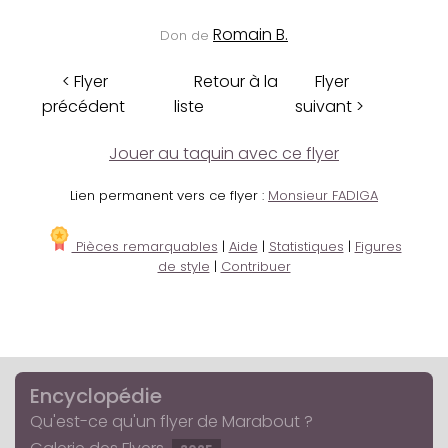
Romain B.
Don de
< Flyer
Retour à la
Flyer
précédent
liste
suivant >
Jouer au taquin avec ce flyer
Lien permanent vers ce flyer :
Monsieur FADIGA
Pièces remarquables
|
Aide
|
Statistiques
|
Figures
de style
|
Contribuer
Encyclopédie
Qu'est-ce qu'un flyer de Marabout ?