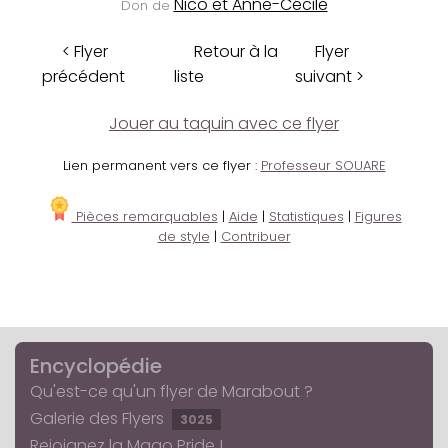
Nico et Anne-Cécile
Don de
< Flyer
Retour à la
Flyer
précédent
liste
suivant >
Jouer au taquin avec ce flyer
Lien permanent vers ce flyer :
Professeur SOUARE
Pièces remarquables
|
Aide
|
Statistiques
|
Figures
de style
|
Contribuer
Encyclopédie
Qu'est-ce qu'un flyer de Marabout ?
Galerie des Flyers
3025
Rejoignez la Mago Pride !