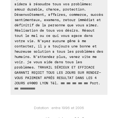
aidera à résoudre tous vos problèmes:
amour durable, chance, protection.
Désenvoûtement, affaires, commerce, succès
sentimentaux, examens, retour immédiat et
définitif de la personne que vous aimez.
Réalisation de tous vos désirs. Résout
tout le mal ou ce qui vous agace dans
votre vie. N'ayez aucune gêne à me
contacter, il y a toujours une bonne et
heureuse solution a tous les problèmes des
humains. N'attendez plus, venez vite me
voir. je vous aide dans tous les
problèmes. TRAVAIL SÉRIEUX ET EFFICACE
GARANTI REÇOIT TOUS LES JOURS SUR RENDEZ-
VOUS PAIEMENT APRÈS RESULTAT DANS LES 4
JOURS 69003 LYON Tél. ⊠⊠ ⊠⊠ ⊠⊠ ⊠⊠ ⊠⊠ Port.
⊠⊠ ⊠⊠⊠⊠⊠⊠⊠⊠
Datation : entre 1996 et 2006