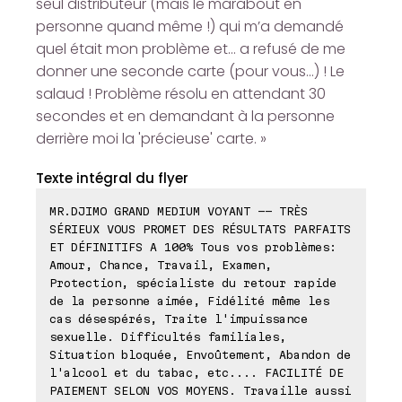
seul distributeur (mais le marabout en
personne quand même !) qui m’a demandé
quel était mon problème et… a refusé de me
donner une seconde carte (pour vous…) ! Le
salaud ! Problème résolu en attendant 30
secondes et en demandant à la personne
derrière moi la 'précieuse' carte. »
Texte intégral du flyer
MR.DJIMO GRAND MEDIUM VOYANT -- TRÈS
SÉRIEUX VOUS PROMET DES RÉSULTATS PARFAITS
ET DÉFINITIFS A 100% Tous vos problèmes:
Amour, Chance, Travail, Examen,
Protection, spécialiste du retour rapide
de la personne aimée, Fidélité même les
cas désespérés, Traite l'impuissance
sexuelle. Difficultés familiales,
Situation bloquée, Envoûtement, Abandon de
l'alcool et du tabac, etc.... FACILITÉ DE
PAIEMENT SELON VOS MOYENS. Travaille aussi