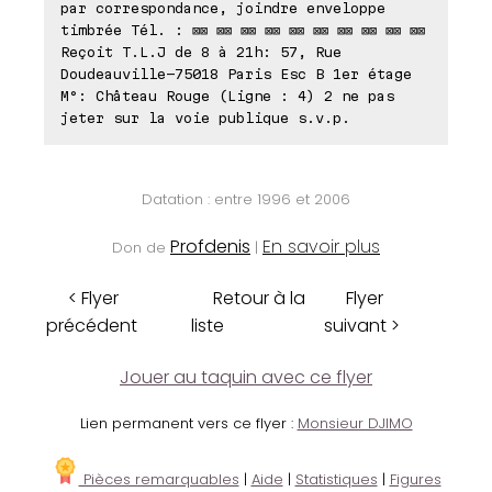
par correspondance, joindre enveloppe
timbrée Tél. : ⊠⊠ ⊠⊠ ⊠⊠ ⊠⊠ ⊠⊠ ⊠⊠ ⊠⊠ ⊠⊠ ⊠⊠ ⊠⊠
Reçoit T.L.J de 8 à 21h: 57, Rue
Doudeauville-75018 Paris Esc B 1er étage
M°: Château Rouge (Ligne : 4) 2 ne pas
jeter sur la voie publique s.v.p.
Datation : entre 1996 et 2006
Profdenis
En savoir plus
Don de
|
< Flyer
Retour à la
Flyer
précédent
liste
suivant >
Jouer au taquin avec ce flyer
Lien permanent vers ce flyer :
Monsieur DJIMO
Pièces remarquables
|
Aide
|
Statistiques
|
Figures