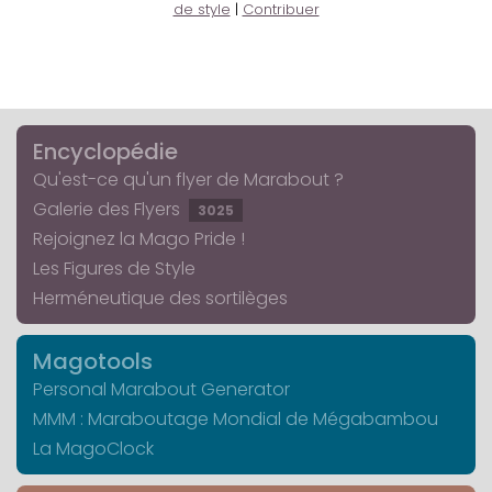
de style
|
Contribuer
Encyclopédie
Qu'est-ce qu'un flyer de Marabout ?
Galerie des Flyers
3025
Rejoignez la Mago Pride !
Les Figures de Style
Herméneutique des sortilèges
Magotools
Personal Marabout Generator
MMM : Maraboutage Mondial de Mégabambou
La MagoClock