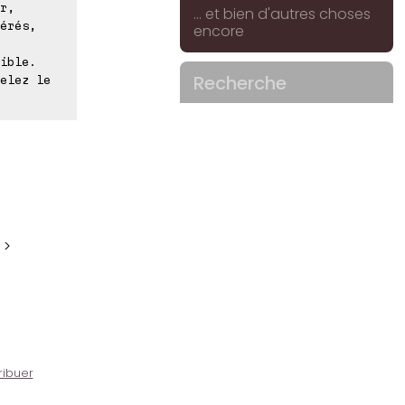
r,
... et bien d'autres choses
érés,
encore
ible.
Recherche
elez le
 >
ribuer