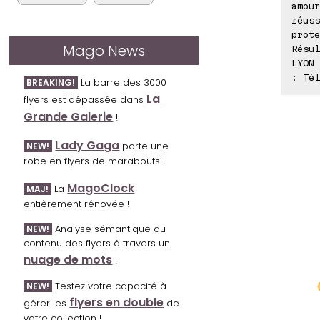
amour
réuss
prote
Mago News
Résul
LYON 
: Tél
La barre des 3000
BREAKING!
La
flyers est dépassée dans
Grande Galerie
!
Lady Gaga
porte une
NEW!
robe en flyers de marabouts !
MagoClock
La
MAJ!
entièrement rénovée !
Analyse sémantique du
NEW!
contenu des flyers à travers un
nuage de mots
!
Testez votre capacité à
NEW!
flyers en double
gérer les
de
votre collection !