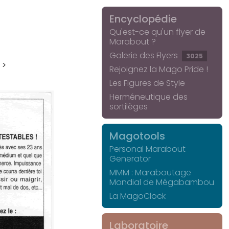
Encyclopédie
Qu'est-ce qu'un flyer de
Marabout ?
Galerie des Flyers
3025
 >
Rejoignez la Mago Pride !
Les Figures de Style
Herméneutique des
sortilèges
Magotools
Personal Marabout
Generator
MMM : Maraboutage
Mondial de Mégabambou
La MagoClock
Laboratoire