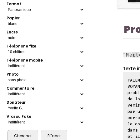
Format
Papier
Pr
Encre
Téléphone fixe
"Mé
rt
Téléphone mobile
Texte i
Photo
PAIEM
VOYAN
Commentaire
probl
de lo
Donateur
venir
par u
Vrai ou Fake
corre
le co
dans 
et il