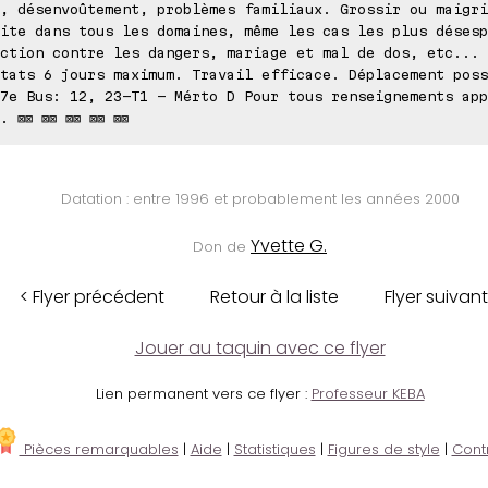
, désenvoûtement, problèmes familiaux. Grossir ou maigri
ite dans tous les domaines, même les cas les plus désesp
ction contre les dangers, mariage et mal de dos, etc...
tats 6 jours maximum. Travail efficace. Déplacement poss
7e Bus: 12, 23-T1 - Mérto D Pour tous renseignements app
. ⊠⊠ ⊠⊠ ⊠⊠ ⊠⊠ ⊠⊠
Datation : entre 1996 et probablement les années 2000
Yvette G.
Don de
< Flyer précédent
Retour à la liste
Flyer suivant
Jouer au taquin avec ce flyer
Lien permanent vers ce flyer :
Professeur KEBA
Pièces remarquables
|
Aide
|
Statistiques
|
Figures de style
|
Cont