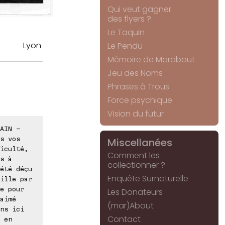
Qui veut gagner
des flyers ?
Le Taquin
Lyon
Le Pendu
Mémoire de Marabout
Jeu des Noms
Phrases à Trous
Force psychique
Vision du futur
AIN -
s vos
Miscellanées
iculté,
Comment les
s à
collectionner ?
été déçu
Enquête Surnaturelle
ille par
e pour
Les Donateurs
aimé
(mar)About
ns ici
Contact
 en