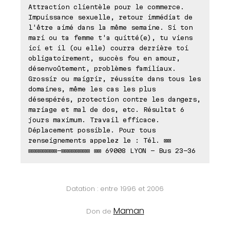
Attraction clientèle pour le commerce.
Impuissance sexuelle, retour immédiat de
l'être aimé dans la même semaine. Si ton
mari ou ta femme t'a quitté(e), tu viens
ici et il (ou elle) courra derrière toi
obligatoirement, succès fou en amour,
désenvoûtement, problèmes familiaux.
Grossir ou maigrir, réussite dans tous les
domaines, même les cas les plus
désespérés, protection contre les dangers,
mariage et mal de dos, etc. Résultat 6
jours maximum. Travail efficace.
Déplacement possible. Pour tous
renseignements appelez le : Tél. ⊠⊠
⊠⊠⊠⊠⊠⊠⊠⊠-⊠⊠⊠⊠⊠⊠⊠⊠ ⊠⊠ 69008 LYON - Bus 23-36
Datation : entre 1996 et 2006
Maman
Don de