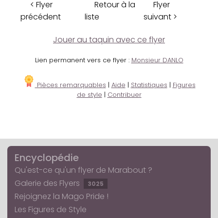
< Flyer
Retour à la
Flyer
précédent
liste
suivant >
Jouer au taquin avec ce flyer
Lien permanent vers ce flyer :
Monsieur DANLO
Pièces remarquables
|
Aide
|
Statistiques
|
Figures
de style
|
Contribuer
Encyclopédie
Qu'est-ce qu'un flyer de Marabout ?
Galerie des Flyers
3025
Rejoignez la Mago Pride !
Les Figures de Style