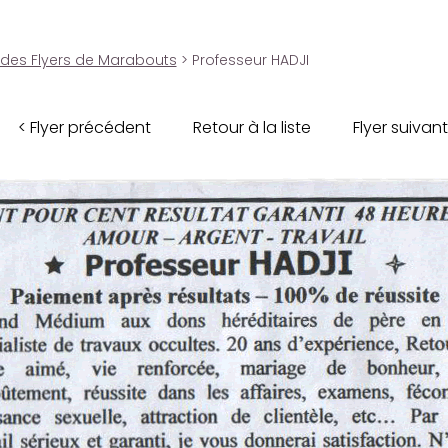
 des Flyers de Marabouts
> Professeur HADJI
< Flyer précédent
Retour à la liste
Flyer suivant