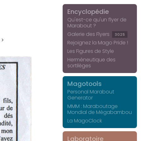
Encyclopédie
Qu'est-ce qu'un flyer de
Marabout ?
Galerie des Flyers
3025
 >
Rejoignez la Mago Pride !
Les Figures de Style
Herméneutique des
sortilèges
Magotools
Personal Marabout
Generator
MMM : Maraboutage
Mondial de Mégabambou
La MagoClock
Laboratoire