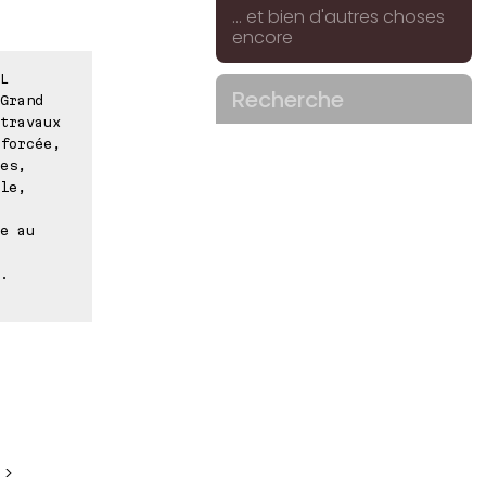
... et bien d'autres choses
encore
L
Recherche
Grand
travaux
forcée,
es,
le,
e au
.
 >