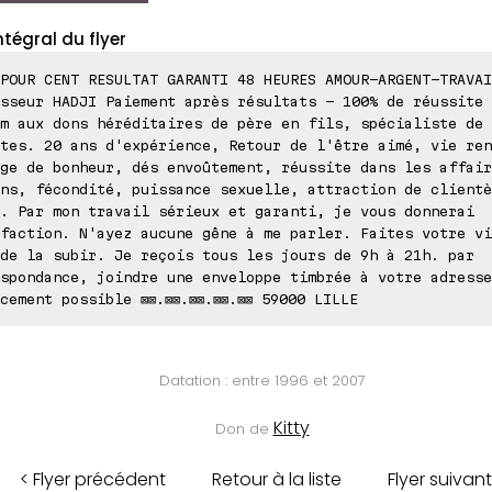
ntégral du flyer
POUR CENT RESULTAT GARANTI 48 HEURES AMOUR-ARGENT-TRAVAI
sseur HADJI Paiement après résultats - 100% de réussite 
m aux dons héréditaires de père en fils, spécialiste de 
tes. 20 ans d'expérience, Retour de l'être aimé, vie ren
ge de bonheur, dés envoûtement, réussite dans les affair
ns, fécondité, puissance sexuelle, attraction de clientè
. Par mon travail sérieux et garanti, je vous donnerai
faction. N'ayez aucune gêne à me parler. Faites votre vi
de la subir. Je reçois tous les jours de 9h à 21h. par
spondance, joindre une enveloppe timbrée à votre adresse
cement possible ⊠⊠.⊠⊠.⊠⊠.⊠⊠.⊠⊠ 59000 LILLE
Datation : entre 1996 et 2007
Kitty
Don de
< Flyer précédent
Retour à la liste
Flyer suivant