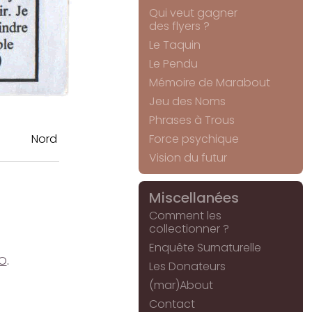
Qui veut gagner
des flyers ?
Le Taquin
Le Pendu
Mémoire de Marabout
Jeu des Noms
Phrases à Trous
Nord
Force psychique
Vision du futur
Miscellanées
Comment les
collectionner ?
Enquête Surnaturelle
OO
.
Les Donateurs
(mar)About
Contact