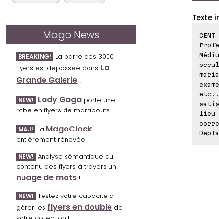
Texte i
Mago News
CENT 
Profe
Médiu
La barre des 3000
BREAKING!
occul
La
flyers est dépassée dans
maria
Grande Galerie
!
exame
etc..
Lady Gaga
porte une
NEW!
satis
robe en flyers de marabouts !
lieu 
corre
MagoClock
La
MAJ!
Dépla
entièrement rénovée !
Analyse sémantique du
NEW!
contenu des flyers à travers un
nuage de mots
!
Testez votre capacité à
NEW!
flyers en double
gérer les
de
votre collection !