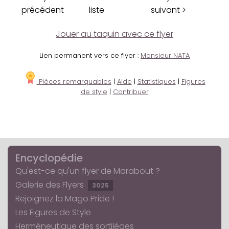
précédent
liste
suivant >
Jouer au taquin avec ce flyer
Lien permanent vers ce flyer :
Monsieur NATA
Pièces remarquables
|
Aide
|
Statistiques
|
Figures
de style
|
Contribuer
Encyclopédie
Qu'est-ce qu'un flyer de Marabout ?
Galerie des Flyers
3025
Rejoignez la Mago Pride !
Les Figures de Style
Herméneutique des sortilèges