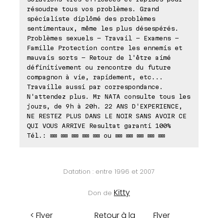
résoudre tous vos problèmes. Grand
spécialiste diplômé des problèmes
sentimentaux, même les plus désespérés.
Problèmes sexuels - Travail - Examens -
Famille Protection contre les ennemis et
mauvais sorts - Retour de l'être aimé
définitivement ou rencontre du future
compagnon à vie, rapidement, etc...
Travaille aussi par correspondance.
N'attendez plus. Mr NATA consulte tous les
jours, de 9h à 20h. 22 ANS D'EXPERIENCE,
NE RESTEZ PLUS DANS LE NOIR SANS AVOIR CE
QUI VOUS ARRIVE Resultat garanti 100%
Tél.: ⊠⊠ ⊠⊠ ⊠⊠ ⊠⊠ ⊠⊠ ou ⊠⊠ ⊠⊠ ⊠⊠ ⊠⊠ ⊠⊠
Datation : entre 1996 et 2007
Kitty
Don de
< Flyer
Retour à la
Flyer