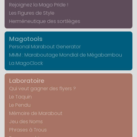
Rejoignez la Mago Pride !
Les Figures de Style
Herméneutique des sortilèges
Magotools
Personal Marabout Generator
MMM : Maraboutage Mondial de Mégabambou
La MagoClock
Laboratoire
Qui veut gagner des flyers ?
Le Taquin
Le Pendu
Mémoire de Marabout
Jeu des Noms
Phrases à Trous