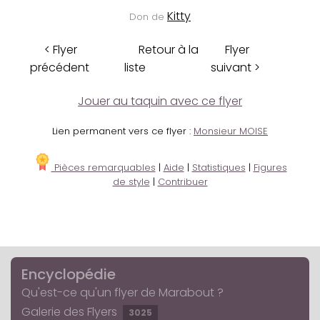
Kitty
Don de
< Flyer
Retour à la
Flyer
précédent
liste
suivant >
Jouer au taquin avec ce flyer
Lien permanent vers ce flyer :
Monsieur MOISE
Pièces remarquables
|
Aide
|
Statistiques
|
Figures
de style
|
Contribuer
Encyclopédie
Qu'est-ce qu'un flyer de Marabout ?
Galerie des Flyers
3025