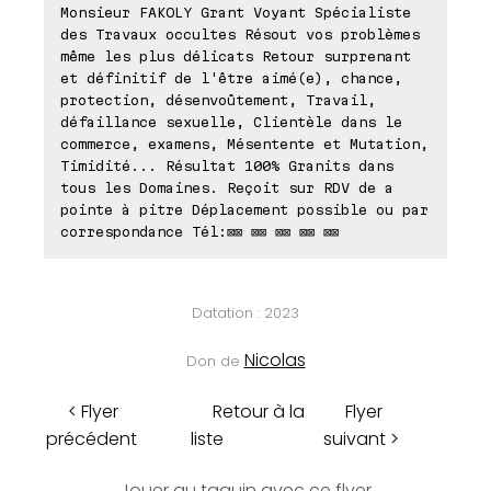
Monsieur FAKOLY Grant Voyant Spécialiste
des Travaux occultes Résout vos problèmes
même les plus délicats Retour surprenant
et définitif de l'être aimé(e), chance,
protection, désenvoûtement, Travail,
défaillance sexuelle, Clientèle dans le
commerce, examens, Mésentente et Mutation,
Timidité... Résultat 100% Granits dans
tous les Domaines. Reçoit sur RDV de a
pointe à pitre Déplacement possible ou par
correspondance Tél:⊠⊠ ⊠⊠ ⊠⊠ ⊠⊠ ⊠⊠
Datation : 2023
Nicolas
Don de
< Flyer
Retour à la
Flyer
précédent
liste
suivant >
Jouer au taquin avec ce flyer