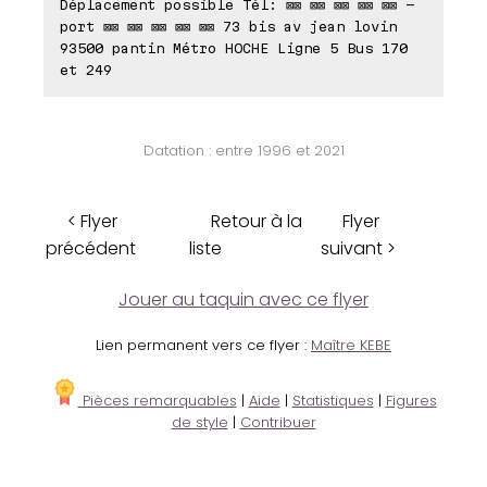
Déplacement possible Tél: ⊠⊠ ⊠⊠ ⊠⊠ ⊠⊠ ⊠⊠ -
port ⊠⊠ ⊠⊠ ⊠⊠ ⊠⊠ ⊠⊠ 73 bis av jean lovin
93500 pantin Métro HOCHE Ligne 5 Bus 170
et 249
Datation : entre 1996 et 2021
< Flyer
Retour à la
Flyer
précédent
liste
suivant >
Jouer au taquin avec ce flyer
Lien permanent vers ce flyer :
Maître KEBE
Pièces remarquables
|
Aide
|
Statistiques
|
Figures
de style
|
Contribuer