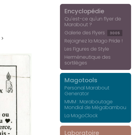
Encyclopédie
Qu'est-ce qu'un flyer de
Marabout ?
Galerie des Flyers
3005
 >
Rejoignez la Mago Pride !
Les Figures de Style
Herméneutique des
sortilèges
Magotools
Personal Marabout
Generator
MMM : Maraboutage
Mondial de Mégabambou
La MagoClock
Laboratoire