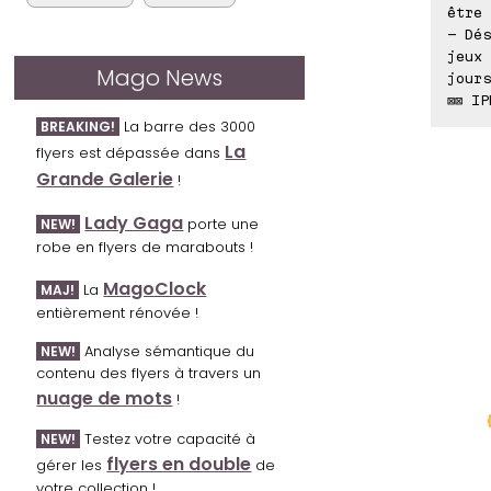
être 
- Dés
jeux 
Mago News
jours
⊠⊠ IP
La barre des 3000
BREAKING!
La
flyers est dépassée dans
Grande Galerie
!
Lady Gaga
porte une
NEW!
robe en flyers de marabouts !
MagoClock
La
MAJ!
entièrement rénovée !
Analyse sémantique du
NEW!
contenu des flyers à travers un
nuage de mots
!
Testez votre capacité à
NEW!
flyers en double
gérer les
de
votre collection !