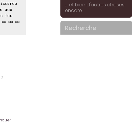
issance
... et bien d'autres choses
encore
e aux
s les
 ⊠⊠ ⊠⊠ ⊠⊠
Recherche
 >
ribuer