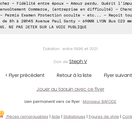
cher - Fidélité entre époux - Amour perdu. Guérit l'impu
envoûtement Commerce, (entreprise en difficulté) - Chanc
- Permis Examen Protection occulte - etc... - Reçoit tou
 de 8h à 20h45 Avenue Paul Santy - 69008 LYON Bus C23 ⊠⊠
NS. NE PAS JETER SUR LA VOIE PUBLIQUE
Datation : entre 1996 et 2021
Steph V
Don de
< Flyer précédent
Retour à la liste
Flyer suivant
Jouer au taquin avec ce flyer
Lien permanent vers ce flyer :
Monsieur BAFODE
Pièces remarquables
|
Aide
|
Statistiques
|
Figures de style
|
Cont