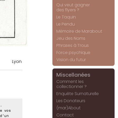
Qui veut gagner
des flyers ?
Le Taquin
Le Pendu
Mémoire de Marabout
Jeu des Noms
Phrases à Trous
Force psychique
Vision du futur
Lyon
Miscellanées
Comment les
collectionner ?
Enquête Surnaturelle
Les Donateurs
.
(mar)About
e vos
Contact
d'un