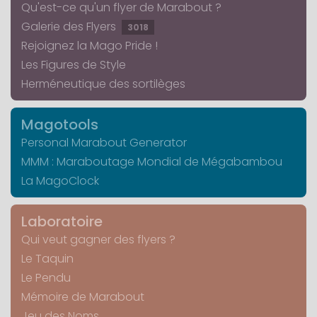
Qu'est-ce qu'un flyer de Marabout ?
Galerie des Flyers
3018
Rejoignez la Mago Pride !
Les Figures de Style
Herméneutique des sortilèges
Magotools
Personal Marabout Generator
MMM : Maraboutage Mondial de Mégabambou
La MagoClock
Laboratoire
Qui veut gagner des flyers ?
Le Taquin
Le Pendu
Mémoire de Marabout
Jeu des Noms