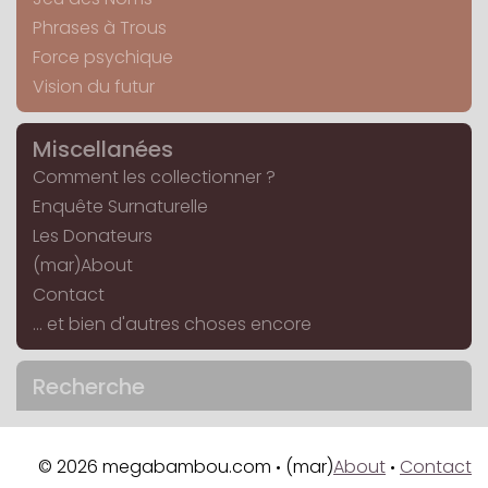
Phrases à Trous
Force psychique
Vision du futur
Miscellanées
Comment les collectionner ?
Enquête Surnaturelle
Les Donateurs
(mar)About
Contact
... et bien d'autres choses encore
Recherche
© 2026 megabambou.com
(mar)
About
Contact
•
•