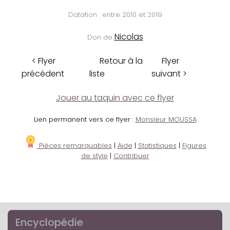
Datation : entre 2010 et 2019
Nicolas
Don de
< Flyer
Retour à la
Flyer
précédent
liste
suivant >
Jouer au taquin avec ce flyer
Lien permanent vers ce flyer :
Monsieur MOUSSA
Pièces remarquables
|
Aide
|
Statistiques
|
Figures
de style
|
Contribuer
Encyclopédie