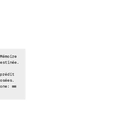
Mémoire
estinée.
prédit
osées.
one: ⊠⊠