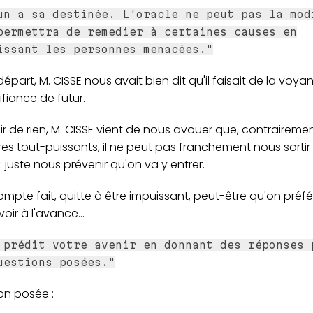
un a sa destinée. L'oracle ne peut pas la mod
permettra de remedier à certaines causes en
issant les personnes menacées."
départ, M. CISSE nous avait bien dit qu'il faisait de la voy
fiance de futur.
air de rien, M. CISSE vient de nous avouer que, contraireme
es tout-puissants, il ne peut pas franchement nous sortir 
 juste nous prévenir qu'on va y entrer.
mpte fait, quitte à être impuissant, peut-être qu'on préfé
oir à l'avance...
 prédit votre avenir en donnant des réponses 
uestions posées."
on posée :