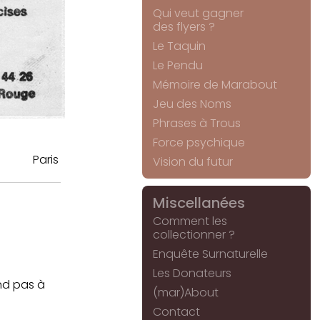
Qui veut gagner
des flyers ?
Le Taquin
Le Pendu
Mémoire de Marabout
Jeu des Noms
Phrases à Trous
Force psychique
Paris
Vision du futur
Miscellanées
Comment les
collectionner ?
Enquête Surnaturelle
Les Donateurs
nd pas à
(mar)About
Contact