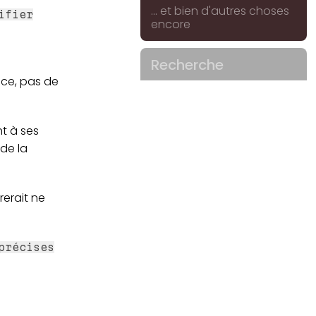
... et bien d'autres choses
ifier
encore
Recherche
ance, pas de
nt à ses
de la
rerait ne
précises