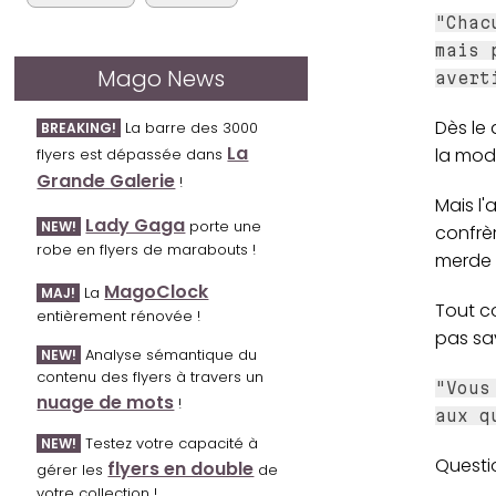
"Chac
mais 
Mago News
avert
Dès le 
La barre des 3000
BREAKING!
La
la modi
flyers est dépassée dans
Grande Galerie
!
Mais l'
Lady Gaga
porte une
NEW!
confrèr
robe en flyers de marabouts !
merde :
MagoClock
La
MAJ!
Tout co
entièrement rénovée !
pas sav
Analyse sémantique du
NEW!
contenu des flyers à travers un
"Vous
nuage de mots
!
aux q
Testez votre capacité à
NEW!
Questi
flyers en double
gérer les
de
votre collection !