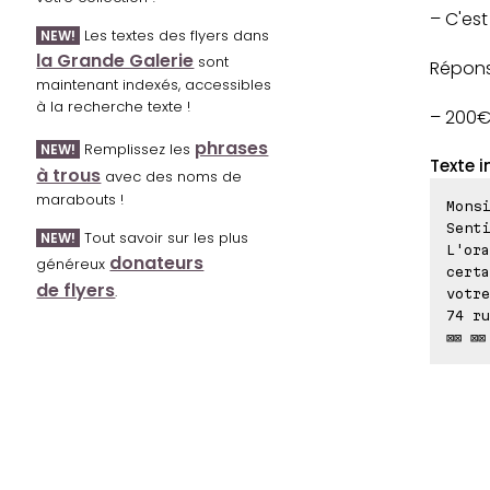
– C'est
Les textes des flyers dans
NEW!
la Grande Galerie
sont
Répons
maintenant indexés, accessibles
à la recherche texte !
– 200€ 
phrases
Remplissez les
NEW!
Texte i
à trous
avec des noms de
marabouts !
Monsi
Senti
Tout savoir sur les plus
NEW!
L'ora
donateurs
généreux
certa
de flyers
.
votre
74 ru
⊠⊠ ⊠⊠