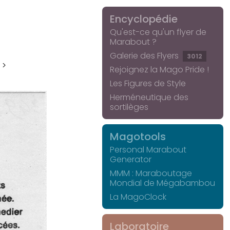
Encyclopédie
Qu'est-ce qu'un flyer de
Marabout ?
Galerie des Flyers
3012
 >
Rejoignez la Mago Pride !
Les Figures de Style
Herméneutique des
sortilèges
Magotools
Personal Marabout
Generator
MMM : Maraboutage
Mondial de Mégabambou
La MagoClock
Laboratoire