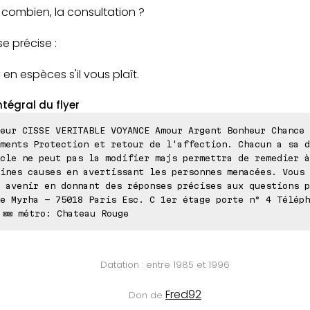
 combien, la consultation ?
e précise :
en espèces s'il vous plaît.
ntégral du flyer
eur CISSE VERITABLE VOYANCE Amour Argent Bonheur Chance 
ments Protection et retour de l'affection. Chacun a sa d
cle ne peut pas la modifier majs permettra de remedier à
ines causes en avertissant les personnes menacées. Vous 
 avenir en donnant des réponses précises aux questions p
e Myrha - 75018 Paris Esc. C 1er étage porte n° 4 Téléph
 ⊠⊠ métro: Chateau Rouge
Datation : entre 1985 et 1996
Fred92
Don de