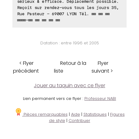
sérieux & efficace. Déplacement possible.
Reçoit sur rendez-vous tous les jours 35,
Rue Pasteur - 69007 LYON Tél. ⊠⊠ ⊠⊠ ⊠⊠
⊠⊠⊠⊠-⊠⊠ ⊠⊠ ⊠⊠ ⊠⊠ ⊠⊠
Datation : entre 1996 et 2005
< Flyer
Retour à la
Flyer
précédent
liste
suivant >
Jouer au taquin avec ce flyer
Lien permanent vers ce flyer :
Professeur NABI
Pièces remarquables
|
Aide
|
Statistiques
|
Figures
de style
|
Contribuer