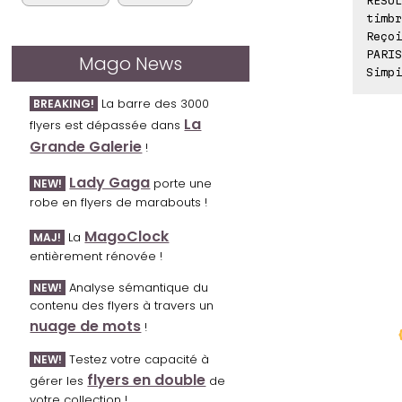
timbr
Reçoi
PARIS
Mago News
Simpi
La barre des 3000
BREAKING!
La
flyers est dépassée dans
Grande Galerie
!
Lady Gaga
porte une
NEW!
robe en flyers de marabouts !
MagoClock
La
MAJ!
entièrement rénovée !
Analyse sémantique du
NEW!
contenu des flyers à travers un
nuage de mots
!
Testez votre capacité à
NEW!
flyers en double
gérer les
de
votre collection !