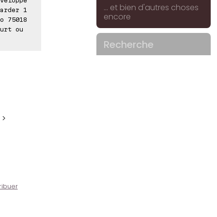
... et bien d'autres choses
arder 1
encore
o 75018
urt ou
Recherche
 >
ribuer