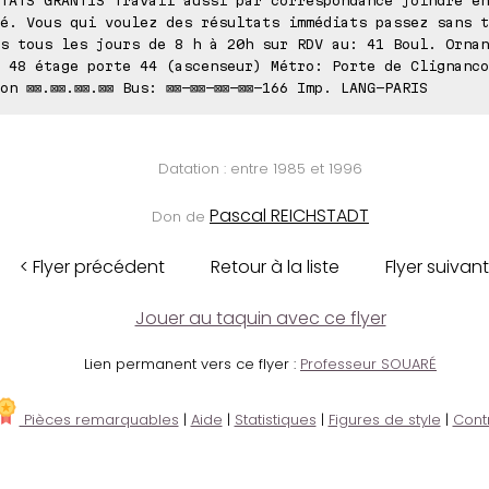
é. Vous qui voulez des résultats immédiats passez sans t
s tous les jours de 8 h à 20h sur RDV au: 41 Boul. Ornan
 48 étage porte 44 (ascenseur) Métro: Porte de Clignanco
on ⊠⊠.⊠⊠.⊠⊠.⊠⊠ Bus: ⊠⊠-⊠⊠-⊠⊠-⊠⊠-166 Imp. LANG-PARIS
Datation : entre 1985 et 1996
Pascal REICHSTADT
Don de
< Flyer précédent
Retour à la liste
Flyer suivant
Jouer au taquin avec ce flyer
Lien permanent vers ce flyer :
Professeur SOUARÉ
Pièces remarquables
|
Aide
|
Statistiques
|
Figures de style
|
Cont