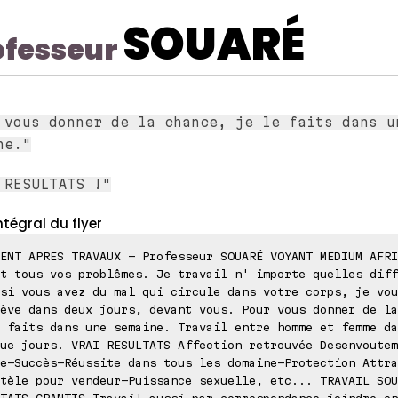
SOUARÉ
ofesseur
 vous donner de la chance, je le faits dans u
ne."
 RESULTATS !"
ntégral du flyer
ENT APRES TRAVAUX - Professeur SOUARÉ VOYANT MEDIUM AFRI
t tous vos problêmes. Je travail n' importe quelles diff
si vous avez du mal qui circule dans votre corps, je vou
ève dans deux jours, devant vous. Pour vous donner de la
 faits dans une semaine. Travail entre homme et femme da
ue jours. VRAI RESULTATS Affection retrouvée Desenvoutem
e-Succès-Réussite dans tous les domaine-Protection Attra
tèle pour vendeur-Puissance sexuelle, etc... TRAVAIL SOU
TATS GRANTIS Travail aussi par correspondance joindre en