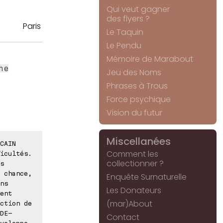
Qui veut gagner
des flyers ?
Paris
Le Taquin
Le Pendu
Mémoire de Marabout
ne
Jeu des Noms
Phrases à Trous
Force psychique
Vision du futur
Miscellanées
CAIN
Comment les
icultés.
collectionner ?
s
 chance,
Enquête Surnaturelle
ns
Les Donateurs
ent
(mar)About
ction de
DE-
Contact
veloppe