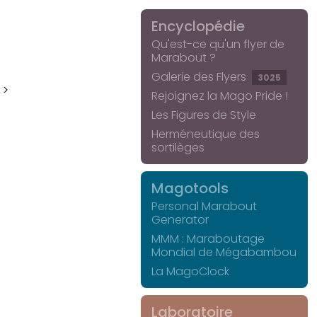
Encyclopédie
Qu'est-ce qu'un flyer de
Marabout ?
Galerie des Flyers
3025
 >
Rejoignez la Mago Pride !
Les Figures de Style
Herméneutique des
sortilèges
Magotools
Personal Marabout
Generator
MMM : Maraboutage
Mondial de Mégabambou
La MagoClock
Laboratoire