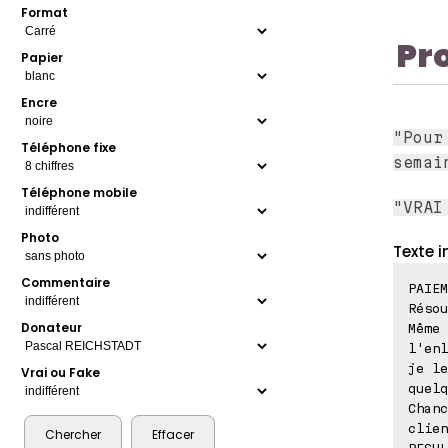
Format
Pr
Papier
Encre
"Pour
Téléphone fixe
semai
Téléphone mobile
"VRAI
Photo
Texte i
Commentaire
PAIEM
Résou
Donateur
Même 
l'enl
je le
Vrai ou Fake
quelq
Chanc
clien
RESUL