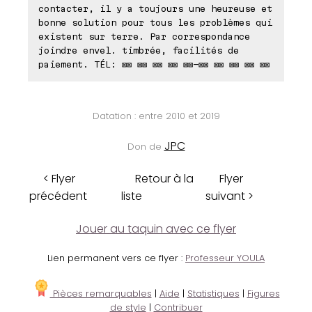
contacter, il y a toujours une heureuse et
bonne solution pour tous les problèmes qui
existent sur terre. Par correspondance
joindre envel. timbrée, facilités de
paiement. TÉL: ⊠⊠ ⊠⊠ ⊠⊠ ⊠⊠ ⊠⊠-⊠⊠ ⊠⊠ ⊠⊠ ⊠⊠ ⊠⊠
Datation : entre 2010 et 2019
JPC
Don de
< Flyer
Retour à la
Flyer
précédent
liste
suivant >
Jouer au taquin avec ce flyer
Lien permanent vers ce flyer :
Professeur YOULA
Pièces remarquables
|
Aide
|
Statistiques
|
Figures
de style
|
Contribuer