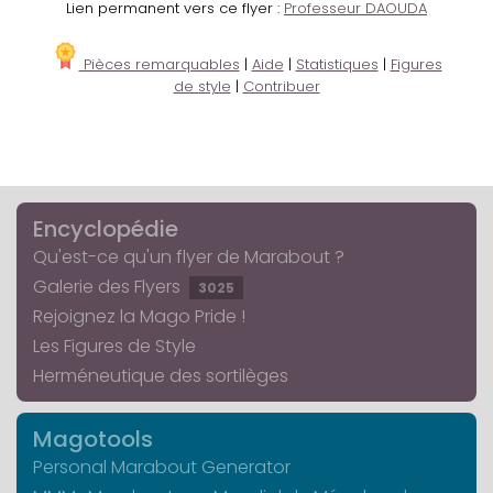
Lien permanent vers ce flyer :
Professeur DAOUDA
Pièces remarquables
|
Aide
|
Statistiques
|
Figures
de style
|
Contribuer
Encyclopédie
Qu'est-ce qu'un flyer de Marabout ?
Galerie des Flyers
3025
Rejoignez la Mago Pride !
Les Figures de Style
Herméneutique des sortilèges
Magotools
Personal Marabout Generator