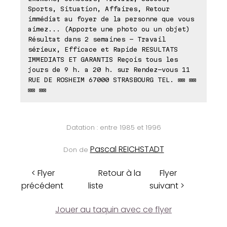
Sports, Situation, Affaires, Retour
immédiat au foyer de la personne que vous
aimez... (Apporte une photo ou un objet)
Résultat dans 2 semaines - Travail
sérieux, Efficace et Rapide RESULTATS
IMMEDIATS ET GARANTIS Reçois tous les
jours de 9 h. a 20 h. sur Rendez-vous 11
RUE DE ROSHEIM 67000 STRASBOURG TEL. ⊠⊠ ⊠⊠
⊠⊠ ⊠⊠
Datation : entre 1985 et 1996
Pascal REICHSTADT
Don de
< Flyer
Retour à la
Flyer
précédent
liste
suivant >
Jouer au taquin avec ce flyer