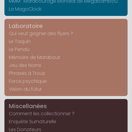
MMM : Maraboutage Mondial de Mégabambou
La MagoClock
Laboratoire
Qui veut gagner des flyers ?
Le Taquin
Le Pendu
Mémoire de Marabout
Jeu des Noms
Phrases à Trous
Force psychique
Vision du futur
Miscellanées
Comment les collectionner ?
Enquête Surnaturelle
Les Donateurs