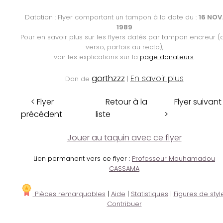
Datation : Flyer comportant un tampon à la date du :
16 NOV
1989
Pour en savoir plus sur les flyers datés par tampon encreur (
verso, parfois au recto),
voir les explications sur la
page donateurs
.
gorthzzz
En savoir plus
Don de
|
< Flyer
Retour à la
Flyer suivant
précédent
liste
>
Jouer au taquin avec ce flyer
Lien permanent vers ce flyer :
Professeur Mouhamadou
CASSAMA
Pièces remarquables
|
Aide
|
Statistiques
|
Figures de styl
Contribuer