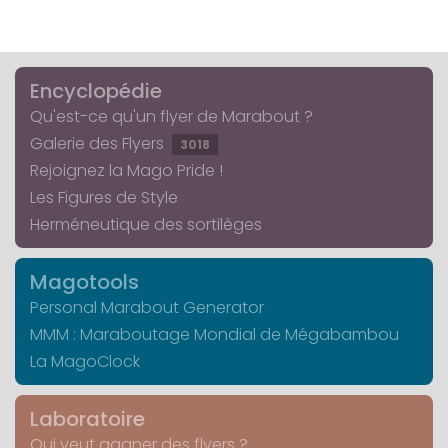
Encyclopédie
Qu'est-ce qu'un flyer de Marabout ?
Galerie des Flyers
3018
Rejoignez la Mago Pride !
Les Figures de Style
Herméneutique des sortilèges
Magotools
Personal Marabout Generator
MMM : Maraboutage Mondial de Mégabambou
La MagoClock
Laboratoire
Qui veut gagner des flyers ?