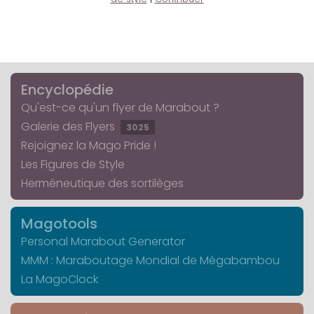
Encyclopédie
Qu'est-ce qu'un flyer de Marabout ?
Galerie des Flyers
3025
Rejoignez la Mago Pride !
Les Figures de Style
Herméneutique des sortilèges
Magotools
Personal Marabout Generator
MMM : Maraboutage Mondial de Mégabambou
La MagoClock