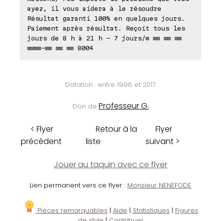
ayez, il vous aidera à le résoudre
Résultat garanti 100% en quelques jours.
Paiement après résultat. Reçoit tous les
jours de 8 h à 21 h - 7 jours/⊠ ⊠⊠ ⊠⊠ ⊠⊠
⊠⊠⊠⊠-⊠⊠ ⊠⊠ ⊠⊠ 8004
Datation : entre 1996 et 2017
Professeur G.
Don de
< Flyer
Retour à la
Flyer
précédent
liste
suivant >
Jouer au taquin avec ce flyer
Lien permanent vers ce flyer :
Monsieur NENEFODE
Pièces remarquables
|
Aide
|
Statistiques
|
Figures
de style
|
Contribuer