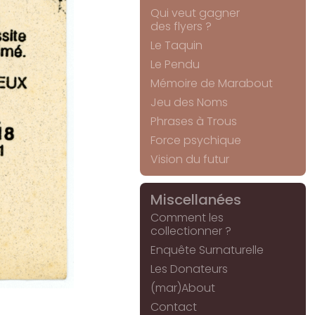
Qui veut gagner
des flyers ?
Le Taquin
Le Pendu
Mémoire de Marabout
Jeu des Noms
Phrases à Trous
Force psychique
Vision du futur
Miscellanées
Comment les
collectionner ?
Enquête Surnaturelle
Les Donateurs
(mar)About
Contact