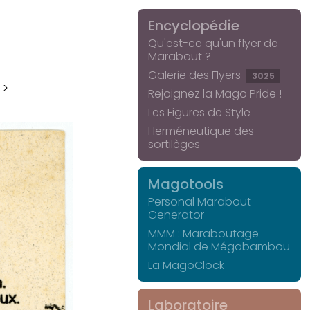
Encyclopédie
Qu'est-ce qu'un flyer de
Marabout ?
Galerie des Flyers
3025
 >
Rejoignez la Mago Pride !
Les Figures de Style
Herméneutique des
sortilèges
Magotools
Personal Marabout
Generator
MMM : Maraboutage
Mondial de Mégabambou
La MagoClock
Laboratoire