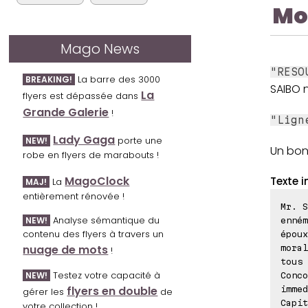
Mo
Mago News
"RESO
La barre des 3000
BREAKING!
SAIBO n
La
flyers est dépassée dans
Grande Galerie
!
"Lign
Lady Gaga
porte une
NEW!
Un bon 
robe en flyers de marabouts !
MagoClock
Texte i
La
MAJ!
entièrement rénovée !
Mr. S
Analyse sémantique du
NEW!
enném
contenu des flyers à travers un
époux
nuage de mots
moral
!
tous 
Testez votre capacité à
NEW!
Conco
flyers en double
immed
gérer les
de
Capi
votre collection !