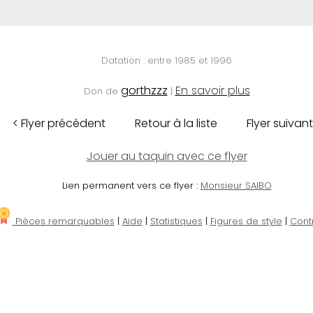
Datation : entre 1985 et 1996
gorthzzz
En savoir plus
Don de
|
< Flyer précédent
Retour à la liste
Flyer suivant
Jouer au taquin avec ce flyer
Lien permanent vers ce flyer :
Monsieur SAIBO
Pièces remarquables
|
Aide
|
Statistiques
|
Figures de style
|
Cont