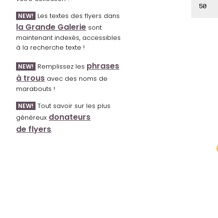
50
Les textes des flyers dans
NEW!
la Grande Galerie
sont
maintenant indexés, accessibles
à la recherche texte !
phrases
Remplissez les
NEW!
à trous
avec des noms de
marabouts !
Tout savoir sur les plus
NEW!
donateurs
généreux
de flyers
.