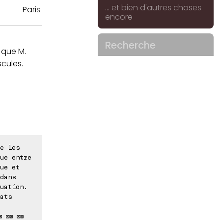
... et bien d'autres choses
Paris
encore
Recherche
 que M.
scules.
e les
ue entre
ue et
dans
uation.
ats
⊠ ⊠⊠ ⊠⊠