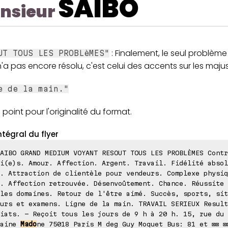
SAIBO
nsieur
: Finalement, le seul problème
UT TOUS LES PROBLèMES"
'a pas encore résolu, c'est celui des accents sur les maju
e de la main."
point pour l'originalité du format.
ntégral du flyer
AIBO GRAND MEDIUM VOYANT RESOUT TOUS LES PROBLÈMES Contr
i(e)s. Amour. Affection. Argent. Travail. Fidélité absol
. Attraction de clientèle pour vendeurs. Complexe physiq
. Affection retrouvée. Désenvoûtement. Chance. Réussite 
les domaines. Retour de l'être aimé. Succès, sports, sit
urs et examens. Ligne de la main. TRAVAIL SERIEUX Result
iats. - Reçoit tous les jours de 9 h à 20 h. 15, rue du
taine
Mado
ne 75018 Paris M deg Guy Moquet Bus: 81 et ⊠⊠ ⊠