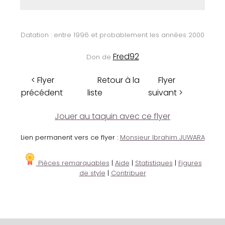
Datation : entre 1996 et probablement les années 2000
Fred92
Don de
< Flyer
Retour à la
Flyer
précédent
liste
suivant >
Jouer au taquin avec ce flyer
Lien permanent vers ce flyer :
Monsieur Ibrahim JUWARA
Pièces remarquables
|
Aide
|
Statistiques
|
Figures
de style
|
Contribuer