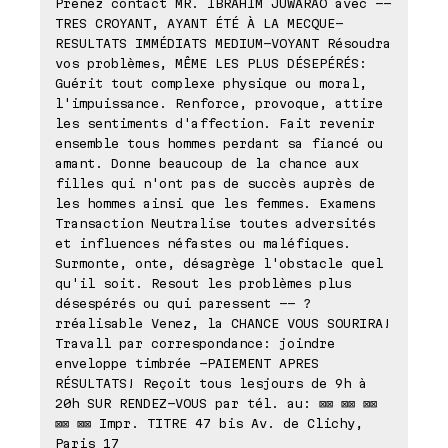
Prenez contact MR. IBRAHIM JUWARAO avec --
TRES CROYANT, AYANT ÉTÉ À LA MECQUE-
RESULTATS IMMÉDIATS MEDIUM-VOYANT Résoudra
vos problèmes, MÊME LES PLUS DÉSEPÉRÉS:
Guérit tout complexe physique ou moral,
l'impuissance. Renforce, provoque, attire
les sentiments d'affection. Fait revenir
ensemble tous hommes perdant sa fiancé ou
amant. Donne beaucoup de la chance aux
filles qui n'ont pas de succès auprès de
les hommes ainsi que les femmes. Examens
Transaction Neutralise toutes adversités
et influences néfastes ou maléfiques.
Surmonte, onte, désagrège l'obstacle quel
qu'il soit. Resout les problèmes plus
désespérés ou qui paressent -- ?
rréalisable Venez, la CHANCE VOUS SOURIRA!
Travall par correspondance: joindre
enveloppe timbrée -PAIEMENT APRES
RÉSULTATS! Reçoit tous lesjours de 9h à
20h SUR RENDEZ-VOUS par tél. au: ⊠⊠ ⊠⊠ ⊠⊠
⊠⊠ ⊠⊠ Impr. TITRE 47 bis Av. de Clichy,
Paris 17