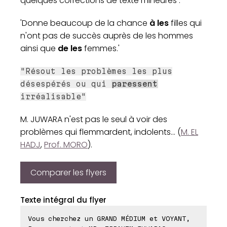
quelques corrections de texte mineures :
'Donne beaucoup de la chance
à les
filles qui
n'ont pas de succès auprès de les hommes
ainsi que
de les
femmes.'
"Résout les problèmes les plus
désespérés ou qui
paressent
irréalisable"
M. JUWARA n'est pas le seul à voir des
problèmes qui flemmardent, indolents... (
M. EL
HADJ
,
Prof. MORO
).
Comparer les flyers
Texte intégral du flyer
Vous cherchez un GRAND MÉDIUM et VOYANT,