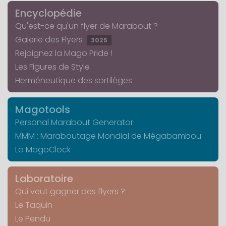
Encyclopédie
Qu'est-ce qu'un flyer de Marabout ?
Galerie des Flyers
3025
Rejoignez la Mago Pride !
Les Figures de Style
Herméneutique des sortilèges
Magotools
Personal Marabout Generator
MMM : Maraboutage Mondial de Mégabambou
La MagoClock
Laboratoire
Qui veut gagner des flyers ?
Le Taquin
Le Pendu