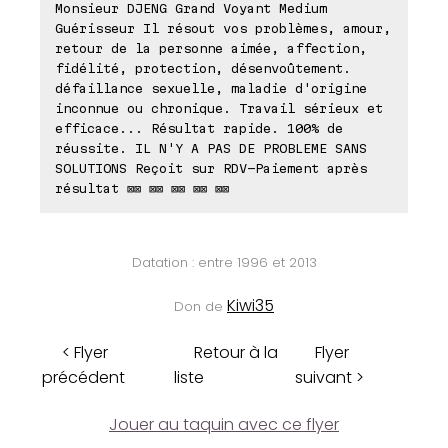
Monsieur DJENG Grand Voyant Medium
Guérisseur Il résout vos problèmes, amour,
retour de la personne aimée, affection,
fidélité, protection, désenvoûtement.
défaillance sexuelle, maladie d'origine
inconnue ou chronique. Travail sérieux et
efficace... Résultat rapide. 100% de
réussite. IL N'Y A PAS DE PROBLEME SANS
SOLUTIONS Reçoit sur RDV-Paiement après
résultat ⊠⊠ ⊠⊠ ⊠⊠ ⊠⊠ ⊠⊠
Datation : entre 1996 et 2013
Kiwi35
Don de
< Flyer
Retour à la
Flyer
précédent
liste
suivant >
Jouer au taquin avec ce flyer