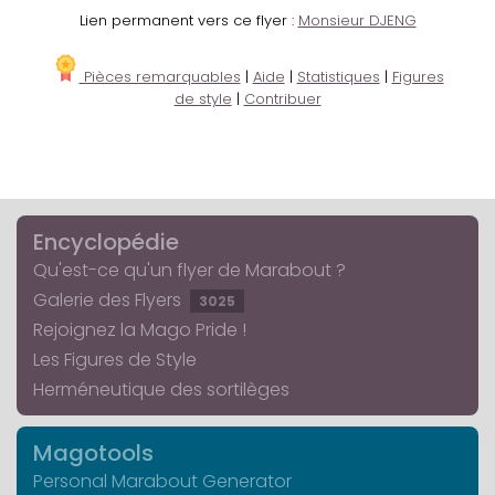
Lien permanent vers ce flyer :
Monsieur DJENG
Pièces remarquables
|
Aide
|
Statistiques
|
Figures
de style
|
Contribuer
Encyclopédie
Qu'est-ce qu'un flyer de Marabout ?
Galerie des Flyers
3025
Rejoignez la Mago Pride !
Les Figures de Style
Herméneutique des sortilèges
Magotools
Personal Marabout Generator