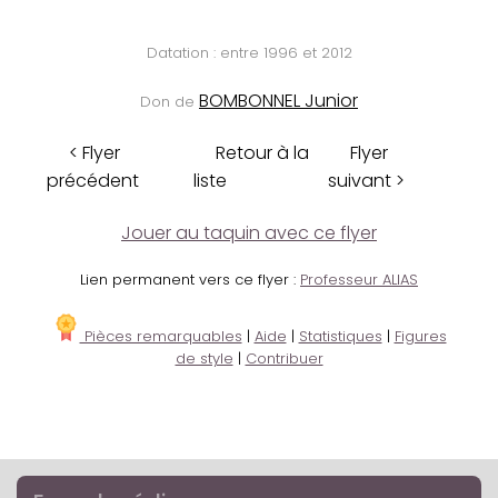
Datation : entre 1996 et 2012
BOMBONNEL Junior
Don de
< Flyer
Retour à la
Flyer
précédent
liste
suivant >
Jouer au taquin avec ce flyer
Lien permanent vers ce flyer :
Professeur ALIAS
Pièces remarquables
|
Aide
|
Statistiques
|
Figures
de style
|
Contribuer