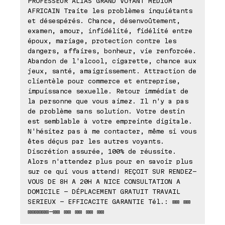
PROFESSEUR ALIAS GRAND VOYANT MÉDIUM
AFRICAIN Traite les problèmes inquiétants
et désespérés. Chance, désenvoûtement,
examen, amour, infidélité, fidélité entre
époux, mariage, protection contre les
dangers, affaires, bonheur, vie renforcée.
Abandon de l'alcool, cigarette, chance aux
jeux, santé, amaigrissement. Attraction de
clientèle pour commerce et entreprise,
impuissance sexuelle. Retour immédiat de
la personne que vous aimez. Il n'y a pas
de problème sans solution. Votre destin
est semblable à votre empreinte digitale.
N'hésitez pas à me contacter, même si vous
êtes déçus par les autres voyants.
Discrétion assurée, 100% de réussite.
Alors n'attendez plus pour en savoir plus
sur ce qui vous attend! REÇOIT SUR RENDEZ-
VOUS DE 8H A 20H A NICE CONSULTATION A
DOMICILE - DÉPLACEMENT GRATUIT TRAVAIL
SERIEUX - EFFICACITE GARANTIE Tél.: ⊠⊠ ⊠⊠
⊠⊠⊠⊠⊠⊠-⊠⊠ ⊠⊠ ⊠⊠ ⊠⊠ ⊠⊠