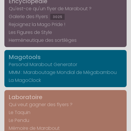
Encyclopédie
Qu'est-ce qu'un flyer de Marabout ?
Galerie des Flyers
3025
Rejoignez la Mago Pride !
Les Figures de Style
Herméneutique des sortilèges
Magotools
Personal Marabout Generator
MMM : Maraboutage Mondial de Mégabambou
La MagoClock
Laboratoire
Qui veut gagner des flyers ?
Le Taquin
Le Pendu
Mémoire de Marabout