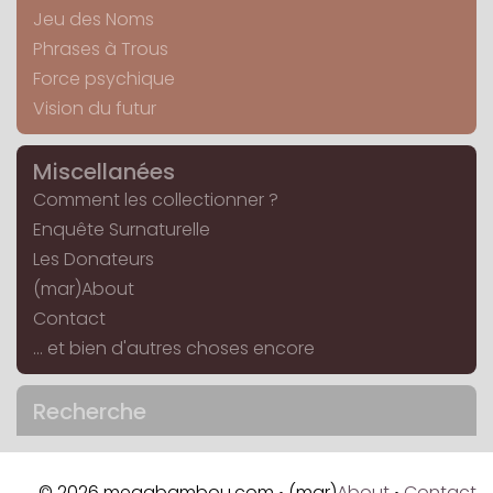
Jeu des Noms
Phrases à Trous
Force psychique
Vision du futur
Miscellanées
Comment les collectionner ?
Enquête Surnaturelle
Les Donateurs
(mar)About
Contact
... et bien d'autres choses encore
Recherche
© 2026 megabambou.com
(mar)
About
Contact
•
•