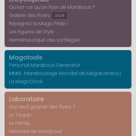
Qu'est-ce qu'un flyer de Marabout ?
Galerie des Flyers
3025
Rejoignez la Mago Pride !
Les Figures de Style
Herméneutique des sortilèges
Magotools
Personal Marabout Generator
MMM : Maraboutage Mondial de Mégabambou
La MagoClock
Laboratoire
Qui veut gagner des flyers ?
Le Taquin
Le Pendu
Mémoire de Marabout