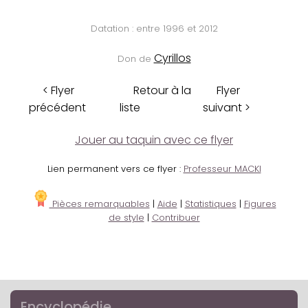
Datation : entre 1996 et 2012
Cyrillos
Don de
< Flyer
Retour à la
Flyer
précédent
liste
suivant >
Jouer au taquin avec ce flyer
Lien permanent vers ce flyer :
Professeur MACKI
Pièces remarquables
|
Aide
|
Statistiques
|
Figures
de style
|
Contribuer
Encyclopédie