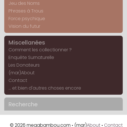
Jeu des Noms
Phrases à Trous
Force psychique
Vision du futur
Miscellanées
Comment les collectionner ?
Enquête Surnaturelle
Les Donateurs
(mar)About
Contact
... et bien d'autres choses encore
Recherche
© 2026 megabambou.com
(mar)
About
Contact
•
•