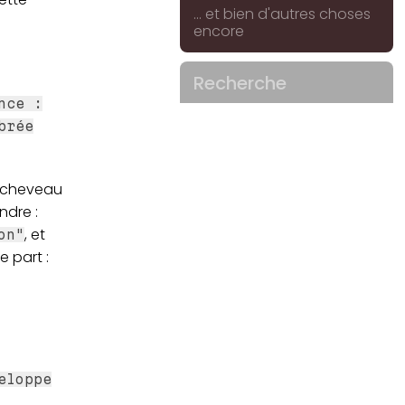
... et bien d'autres choses
encore
Recherche
nce :
brée
'écheveau
ndre :
, et
on"
e part :
eloppe