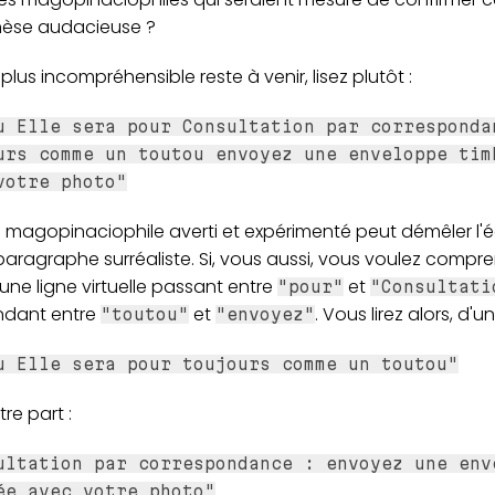
èse audacieuse ?
 plus incompréhensible reste à venir, lisez plutôt :
u Elle sera pour Consultation par corresponda
urs comme un toutou envoyez une enveloppe tim
votre photo"
n magopinaciophile averti et expérimenté peut démêler l
aragraphe surréaliste. Si, vous aussi, vous voulez compre
une ligne virtuelle passant entre
et
"pour"
"Consultati
dant entre
et
. Vous lirez alors, d'un
"toutou"
"envoyez"
u Elle sera pour toujours comme un toutou"
tre part :
ultation par correspondance : envoyez une env
ée avec votre photo"