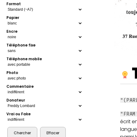
Format
Papier
Encre
Téléphone fixe
Téléphone mobile
Photo
Commentaire
"(PAR
Donateur
"FRAM
Vrai ou Fake
écrit e
langue
parmi 