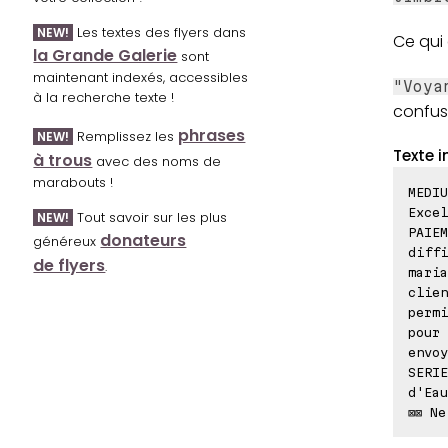
Les textes des flyers dans
NEW!
Ce qui
la Grande Galerie
sont
maintenant indexés, accessibles
"Voya
à la recherche texte !
confus
phrases
Remplissez les
NEW!
Texte i
à trous
avec des noms de
marabouts !
MEDIU
Excel
Tout savoir sur les plus
NEW!
PAIEM
donateurs
généreux
diffi
de flyers
.
maria
clien
permi
pour 
envoy
SERIE
d'Eau
⊠⊠ Ne