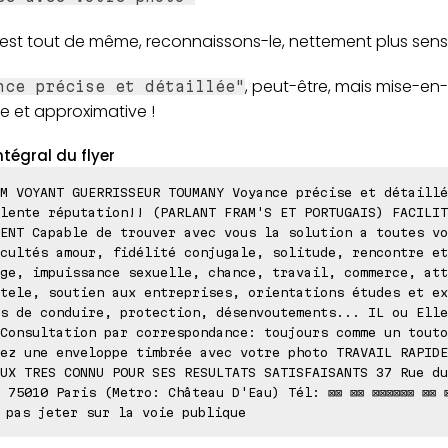
 est tout de même, reconnaissons-le, nettement plus sens
, peut-être, mais mise-e
nce précise et détaillée"
e et approximative !
ntégral du flyer
M VOYANT GUERRISSEUR TOUMANY Voyance précise et détaillé
lente réputation!! (PARLANT FRAM'S ET PORTUGAIS) FACILIT
ENT Capable de trouver avec vous la solution a toutes vo
cultés amour, fidélité conjugale, solitude, rencontre et
ge, impuissance sexuelle, chance, travail, commerce, att
tele, soutien aux entreprises, orientations études et ex
s de conduire, protection, désenvoutements... IL ou Elle
Consultation par correspondance: toujours comme un touto
ez une enveloppe timbrée avec votre photo TRAVAIL RAPIDE
UX TRES CONNU POUR SES RESULTATS SATISFAISANTS 37 Rue du
 75010 Paris (Metro: Château D'Eau) Tél: ⊠⊠ ⊠⊠ ⊠⊠⊠⊠⊠⊠ ⊠⊠ ⊠
 pas jeter sur la voie publique