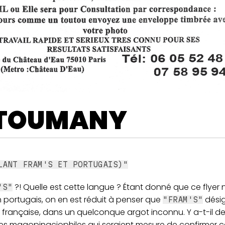
TOUMANY
LANT FRAM'S ET PORTUGAIS)"
?! Quelle est cette langue ? Étant donné que ce flyer 
'S"
n portugais, on en est réduit à penser que
désig
"FRAM'S"
 française, dans un quelconque argot inconnu. Y a-t-il d
les magopinaciophiles qui seraient mesure de confirmer c