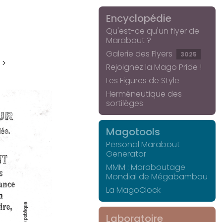
Encyclopédie
Qu'est-ce qu'un flyer de
Marabout ?
Galerie des Flyers
3025
 >
Rejoignez la Mago Pride !
Les Figures de Style
Herméneutique des
sortilèges
Magotools
Personal Marabout
Generator
MMM : Maraboutage
Mondial de Mégabambou
La MagoClock
Laboratoire