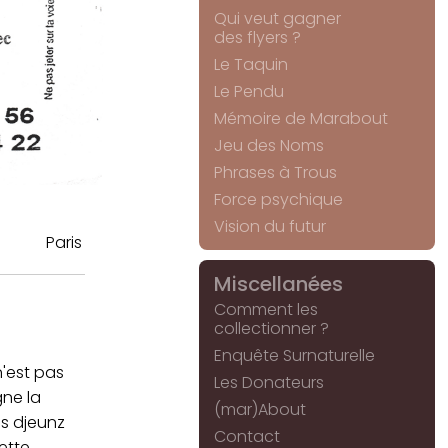
Qui veut gagner
des flyers ?
Le Taquin
Le Pendu
Mémoire de Marabout
Jeu des Noms
Phrases à Trous
Force psychique
Vision du futur
Paris
Miscellanées
Comment les
collectionner ?
Enquête Surnaturelle
n'est pas
Les Donateurs
ne la
(mar)About
es djeunz
Contact
ette