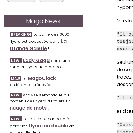
hypoth
Mago News
Mais le
"IL o
La barre des 3000
BREAKING!
La
flyers est dépassée dans
toujo
Grande Galerie
!
avec 
Lady Gaga
porte une
NEW!
Seul u
robe en flyers de marabouts !
de ce p
tracez 
MagoClock
La
MAJ!
descen
entièrement rénovée !
Analyse sémantique du
NEW!
"IL o
contenu des flyers à travers un
nuage de mots
!
et d'au
Testez votre capacité à
NEW!
"Cons
flyers en double
gérer les
de
timbr
votre collection !