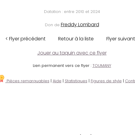
Datation : entre 2010 et 2024
Freddy Lombard
Don de
< Flyer précédent
Retour à la liste
Flyer suivant
Jouer au taquin avec ce flyer
Lien permanent vers ce flyer :
TOUMANY
Pièces remarquables
|
Aide
|
Statistiques
|
Figures de style
|
Cont