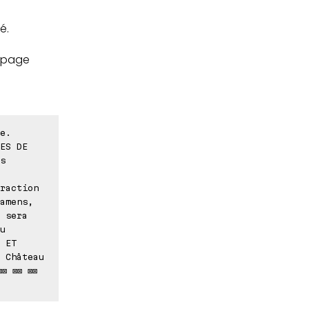
é.
n-page
e.
ES DE
s
raction
amens,
 sera
u
 ET
 Château
⊠ ⊠⊠ ⊠⊠