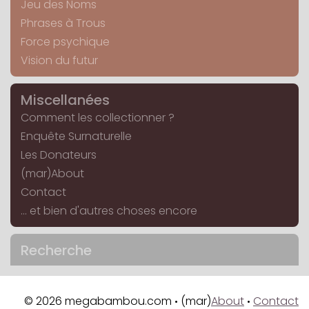
Jeu des Noms
Phrases à Trous
Force psychique
Vision du futur
Miscellanées
Comment les collectionner ?
Enquête Surnaturelle
Les Donateurs
(mar)About
Contact
... et bien d'autres choses encore
Recherche
© 2026 megabambou.com
(mar)
About
Contact
•
•