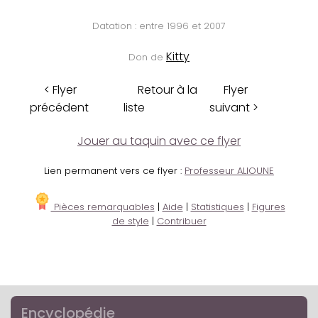
Datation : entre 1996 et 2007
Kitty
Don de
< Flyer
Retour à la
Flyer
précédent
liste
suivant >
Jouer au taquin avec ce flyer
Lien permanent vers ce flyer :
Professeur ALIOUNE
Pièces remarquables
|
Aide
|
Statistiques
|
Figures
de style
|
Contribuer
Encyclopédie