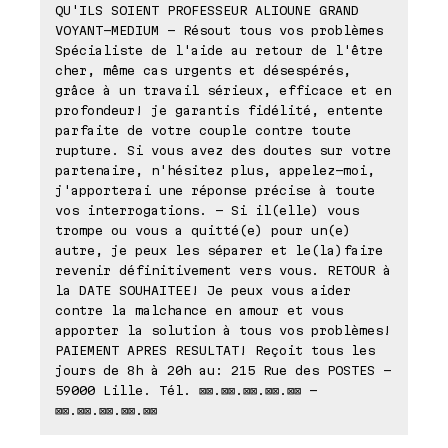
QU'ILS SOIENT PROFESSEUR ALIOUNE GRAND
VOYANT-MEDIUM - Résout tous vos problèmes
Spécialiste de l'aide au retour de l'être
cher, même cas urgents et désespérés,
grâce à un travail sérieux, efficace et en
profondeur! je garantis fidélité, entente
parfaite de votre couple contre toute
rupture. Si vous avez des doutes sur votre
partenaire, n'hésitez plus, appelez-moi,
j'apporterai une réponse précise à toute
vos interrogations. - Si il(elle) vous
trompe ou vous a quitté(e) pour un(e)
autre, je peux les séparer et le(la)faire
revenir définitivement vers vous. RETOUR à
la DATE SOUHAITEE! Je peux vous aider
contre la malchance en amour et vous
apporter la solution à tous vos problèmes!
PAIEMENT APRES RESULTAT! Reçoit tous les
jours de 8h à 20h au: 215 Rue des POSTES -
59000 Lille. Tél. ⊠⊠.⊠⊠.⊠⊠.⊠⊠.⊠⊠ -
⊠⊠.⊠⊠.⊠⊠.⊠⊠.⊠⊠