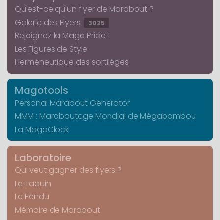
Qu'est-ce qu'un flyer de Marabout ?
Galerie des Flyers
3025
Rejoignez la Mago Pride !
Les Figures de Style
Herméneutique des sortilèges
Magotools
Personal Marabout Generator
MMM : Maraboutage Mondial de Mégabambou
La MagoClock
Laboratoire
Qui veut gagner des flyers ?
Le Taquin
Le Pendu
Mémoire de Marabout