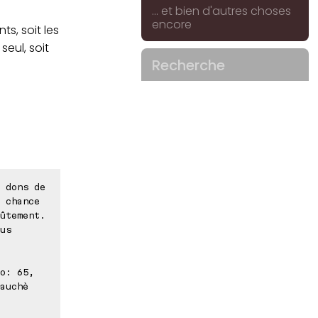
... et bien d'autres choses
encore
ts, soit les
eul, soit
Recherche
 dons de
 chance
ûtement.
us
o: 65,
auchè