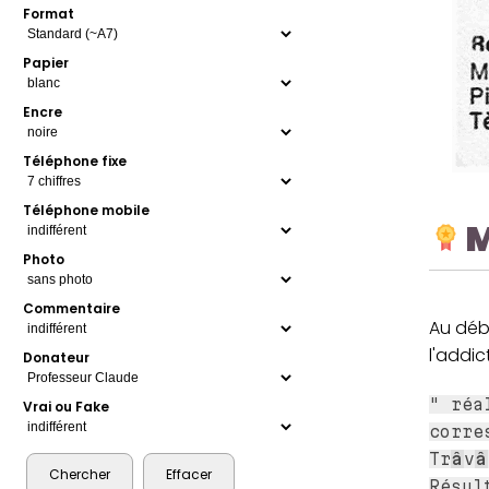
Format
Papier
Encre
Téléphone fixe
Téléphone mobile
M
Photo
Commentaire
Au débu
l'addic
Donateur
" réa
Vrai ou Fake
corre
Tr
â
v
â
Résul