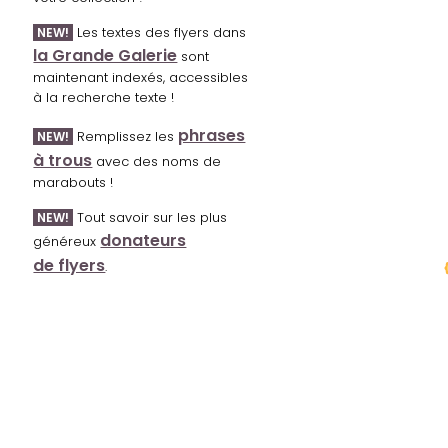
Les textes des flyers dans
NEW!
la Grande Galerie
sont
maintenant indexés, accessibles
à la recherche texte !
phrases
Remplissez les
NEW!
à trous
avec des noms de
marabouts !
Tout savoir sur les plus
NEW!
donateurs
généreux
de flyers
.