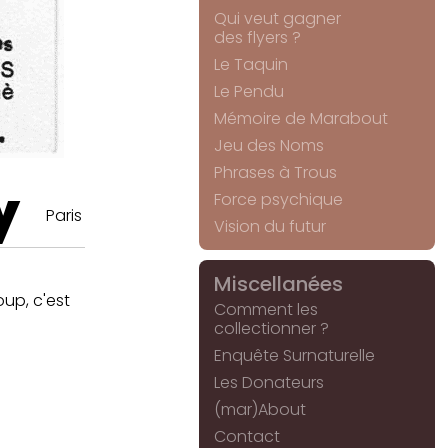
Qui veut gagner
des flyers ?
Le Taquin
Le Pendu
Mémoire de Marabout
Jeu des Noms
Phrases à Trous
y
Force psychique
Paris
Vision du futur
Miscellanées
oup, c'est
Comment les
collectionner ?
Enquête Surnaturelle
Les Donateurs
(mar)About
Contact