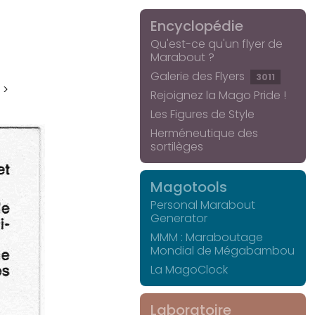
Encyclopédie
Qu'est-ce qu'un flyer de
Marabout ?
Galerie des Flyers
3011
 >
Rejoignez la Mago Pride !
Les Figures de Style
Herméneutique des
sortilèges
Magotools
Personal Marabout
Generator
MMM : Maraboutage
Mondial de Mégabambou
La MagoClock
Laboratoire