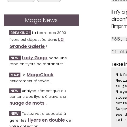
Il n'y 
circonf
Mago News
l'impri
La barre des 3000
BREAKING!
La
"65, 
flyers est dépassée dans
Grande Galerie
!
"1 èt
Lady Gaga
porte une
NEW!
Texte i
robe en flyers de marabouts !
MagoClock
La
M Nfa
MAJ!
Médiu
entièrement rénovée !
au je
Analyse sémantique du
NEW!
N'aye
contenu des flyers à travers un
aider
nuage de mots
!
corre
Surpr
Testez votre capacité à
NEW!
rue d
flyers en double
gérer les
de
Tel.:
votre collection !