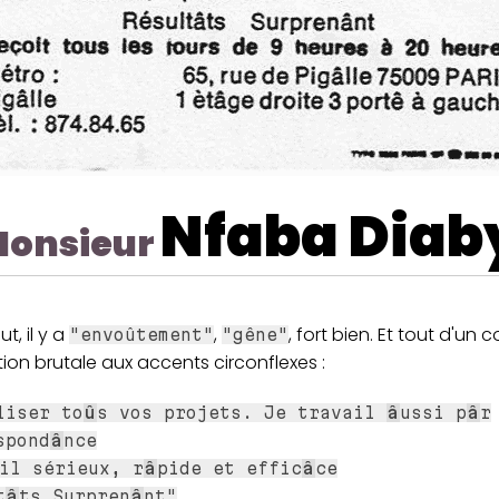
Nfaba Diab
onsieur
t, il y a
,
, fort bien. Et tout d'un c
"envoûtement"
"gêne"
tion brutale aux accents circonflexes :
liser to
û
s vos projets. Je travail
â
ussi p
â
r
spond
â
nce
il sérieux, r
â
pide et effic
â
ce
t
â
ts Surpren
â
nt"