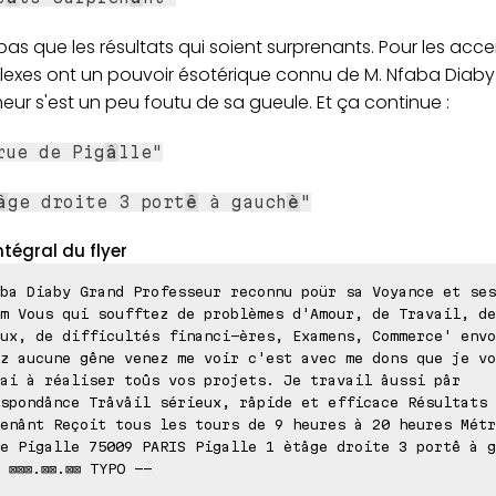
a pas que les résultats qui soient surprenants. Pour les accen
lexes ont un pouvoir ésotérique connu de M. Nfaba Diaby s
meur s'est un peu foutu de sa gueule. Et ça continue :
rue de Pig
â
lle"
â
ge droite 3 port
ê
à gauch
è
"
ntégral du flyer
ba Diaby Grand Professeur reconnu poür sa Voyance et ses
m Vous qui soufftez de problèmes d'Amour, de Travail, de
ux, de difficultés financi-ères, Examens, Commerce' envo
z aucune gêne venez me voir c'est avec me dons que je vo
ai à réaliser toûs vos projets. Je travail âussi pâr
spondânce Trâvâil sérieux, râpide et efficace Résultats
enânt Reçoit tous les tours de 9 heures à 20 heures Métr
e Pigalle 75009 PARIS Pigalle 1 ètâge droite 3 portê à g
 ⊠⊠⊠.⊠⊠.⊠⊠ TYPO --