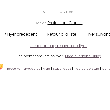
Datation : avant 1985
Professeur Claude
Don de
< Flyer précédent
Retour à la liste
Flyer suivant
Jouer au taquin avec ce flyer
Lien permanent vers ce flyer :
Monsieur Nfaba Diaby
Pièces remarquables
|
Aide
|
Statistiques
|
Figures de style
|
Cont