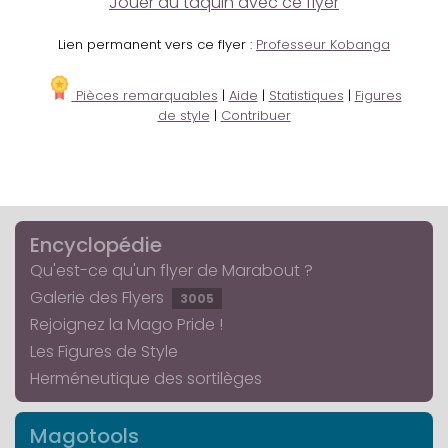
Jouer au taquin avec ce flyer
Lien permanent vers ce flyer :
Professeur Kobanga
Pièces remarquables
|
Aide
|
Statistiques
|
Figures
de style
|
Contribuer
Encyclopédie
Qu'est-ce qu'un flyer de Marabout ?
Galerie des Flyers
3005
Rejoignez la Mago Pride !
Les Figures de Style
Herméneutique des sortilèges
Magotools