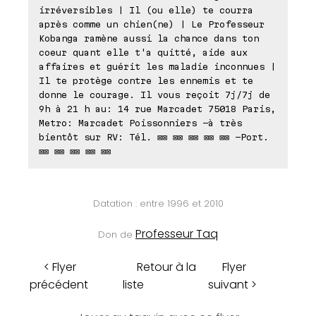
irréversibles | Il (ou elle) te courra
après comme un chien(ne) | Le Professeur
Kobanga ramène aussi la chance dans ton
coeur quant elle t'a quitté, aide aux
affaires et guérit les maladie inconnues |
Il te protège contre les ennemis et te
donne le courage. Il vous reçoit 7j/7j de
9h à 21 h au: 14 rue Marcadet 75018 Paris,
Metro: Marcadet Poissonniers -à très
bientôt sur RV: Tél. ⊠⊠ ⊠⊠ ⊠⊠ ⊠⊠ ⊠⊠ -Port.
⊠⊠ ⊠⊠ ⊠⊠ ⊠⊠ ⊠⊠
Datation : entre 1996 et 2010
Professeur Taq
Don de
< Flyer
Retour à la
Flyer
précédent
liste
suivant >