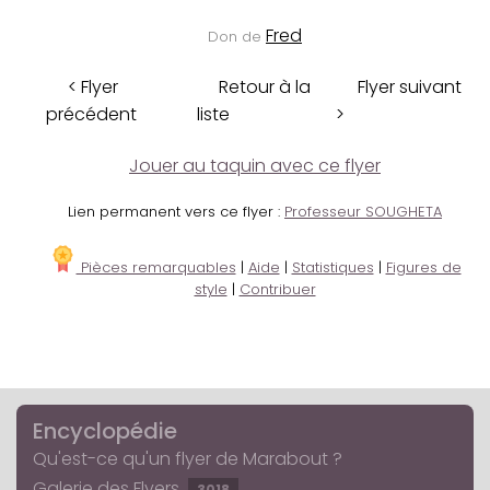
Fred
Don de
< Flyer
Retour à la
Flyer suivant
précédent
liste
>
Jouer au taquin avec ce flyer
Lien permanent vers ce flyer :
Professeur SOUGHETA
Pièces remarquables
|
Aide
|
Statistiques
|
Figures de
style
|
Contribuer
Encyclopédie
Qu'est-ce qu'un flyer de Marabout ?
Galerie des Flyers
3018