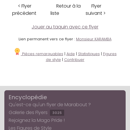
< Flyer
Retour à la
Flyer
précédent
liste
suivant >
Jouer au taquin avec ce flyer
Lien permanent vers ce flyer :
Monsieur KARAMBA
Pièces remarquables
|
Aide
|
Statistiques
|
Figures
de style
|
Contribuer
Encyclopédie
Qu'est-ce qu'un flyer de Marabout ?
Galerie des Flyers
3025
Rejoignez la Mago Pride !
Les Figures de Style