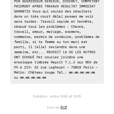
PUR GUERISSEUR SERIEUX, DISCRET, COMPETENT
PAIEMENT APRES TRAVAUX RESULTAT IMMEDIAT
GARANTIS Vous qui voulez des résultats
dans un très court délai passez me voir
sans tarder. Travail rapide et honnête,
résoud tous les problèmes : Chance,
travail, amour, mariage, examens,
commerce, permis de conduire, problèmes de
famille, si ta femme ou ton mari est
parti, il (elle) reviendra dans une
semaine, etc... REUSSIT LA OU LES AUTRES
ONT ECHOUÉ Par courier joindre une
enveloppe timbrée Reçoit T.L.J sur RDV de
9h à 21h: 32 rue Laghouat - 75018 Paris -
Métro: Château rouge Tél.: ⊠⊠.⊠⊠.⊠⊠.⊠⊠.⊠⊠
ou ⊠⊠.⊠⊠.⊠⊠.⊠⊠.⊠⊠
Datation : entre 1996 et 2005
Raf
Don de