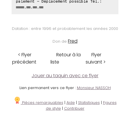
paiement - Déplacement possible Tél.:
⊠⊠⊠⊠.⊠⊠.⊠⊠.⊠⊠
Datation : entre 1996 et probablement les années 2000
Fred
Don de
< Flyer
Retour à la
Flyer
précédent
liste
suivant >
Jouer au taquin avec ce flyer
Lien permanent vers ce flyer :
Monsieur NASSOH
Pièces remarquables
|
Aide
|
Statistiques
|
Figures
de style
|
Contribuer