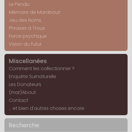
Le Pendu
Mémoire de Marabout
Jeu des Noms
Phrases à Trous
Force psychique
Vision du futur
Miscellanées
Comment les collectionner ?
Enquête Surnaturelle
Les Donateurs
(mar)About
Contact
... et bien d'autres choses encore
Recherche