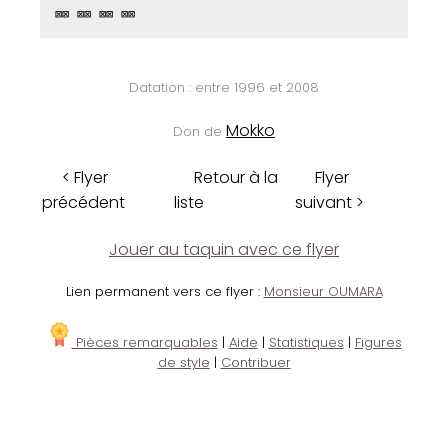
⊠⊠ ⊠⊠ ⊠⊠ ⊠⊠
Datation : entre 1996 et 2008
Mokko
Don de
< Flyer
Retour à la
Flyer
précédent
liste
suivant >
Jouer au taquin avec ce flyer
Lien permanent vers ce flyer :
Monsieur OUMARA
Pièces remarquables
|
Aide
|
Statistiques
|
Figures
de style
|
Contribuer