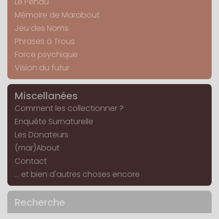
Le Pendu
Mémoire de Marabout
Jeu des Noms
Phrases à Trous
Force psychique
Vision du futur
Miscellanées
Comment les collectionner ?
Enquête Surnaturelle
Les Donateurs
(mar)About
Contact
... et bien d'autres choses encore
Recherche