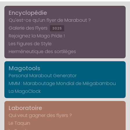
Encyclopédie
Qu'est-ce qu'un flyer de Marabout ?
Galerie des Flyers
3025
Rejoignez la Mago Pride !
Les Figures de Style
Herméneutique des sortilèges
Magotools
Personal Marabout Generator
MMM : Maraboutage Mondial de Mégabambou
La MagoClock
Laboratoire
Qui veut gagner des flyers ?
Le Taquin