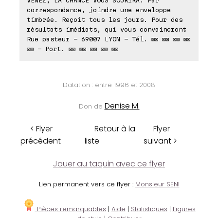
correspondance, joindre une enveloppe
timbrée. Reçoit tous les jours. Pour des
résultats imédiats, qui vous convaincront
Rue pasteur - 69007 LYON - Tél. ⊠⊠ ⊠⊠ ⊠⊠ ⊠⊠
⊠⊠ - Port. ⊠⊠ ⊠⊠ ⊠⊠ ⊠⊠ ⊠⊠
Datation : entre 1996 et 2008
Denise M.
Don de
< Flyer
Retour à la
Flyer
précédent
liste
suivant >
Jouer au taquin avec ce flyer
Lien permanent vers ce flyer :
Monsieur SENI
Pièces remarquables
|
Aide
|
Statistiques
|
Figures