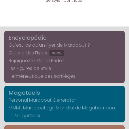
de style
|
Contribuer
Encyclopédie
Qu'est-ce qu'un flyer de Marabout ?
Galerie des Flyers
3025
Rejoignez la Mago Pride !
Les Figures de Style
Herméneutique des sortilèges
Magotools
Personal Marabout Generator
MMM : Maraboutage Mondial de Mégabambou
La MagoClock