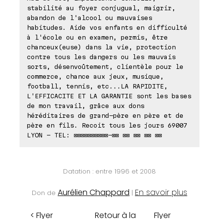
stabilité au foyer conjugual, maigrir,
abandon de l'alcool ou mauvaises
habitudes. Aide vos enfants en difficulté
à l'école ou en examen, permis, être
chanceux(euse) dans la vie, protection
contre tous les dangers ou les mauvais
sorts, désenvoûtement, clientèle pour le
commerce, chance aux jeux, musique,
football, tennis, etc...LA RAPIDITE,
L'EFFICACITE ET LA GARANTIE sont les bases
de mon travail, grâce aux dons
héréditaires de grand-père en père et de
père en fils. Recoit tous les jours 69007
LYON - TEL: ⊠⊠⊠⊠⊠⊠⊠⊠⊠⊠-⊠⊠ ⊠⊠ ⊠⊠ ⊠⊠ ⊠⊠
Datation : entre 1996 et 2008
Aurélien Chappard
En savoir plus
Don de
|
< Flyer
Retour à la
Flyer