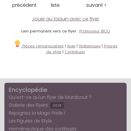
précédent
liste
suivant >
Jouer au taquin avec ce flyer
Lien permanent vers ce flyer :
Professeur IBOU
Pièces remarquables
|
Aide
|
Statistiques
|
Figures
de style
|
Contribuer
Encyclopédie
Qu'est-ce qu'un flyer de Marabout ?
Galerie des Flyers
3018
Rejoignez la Mago Pride !
Les Figures de Style
Herméneutique des sortilèges