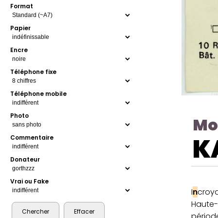
Format
Papier
Encre
Téléphone fixe
Téléphone mobile
Photo
Mo
K
Commentaire
Donateur
Vrai ou Fake
I
n
croy
Haute-
période