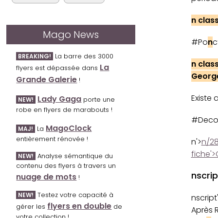
n clas
Mago News
#Po
n
c
La barre des 3000
BREAKING!
n clas
La
flyers est dépassée dans
Georg
Grande Galerie
!
Existe 
Lady Gaga
porte une
NEW!
robe en flyers de marabouts !
#Deco
MagoClock
La
MAJ!
entièrement rénovée !
n'>
n/28
fiche'>
Analyse sémantique du
NEW!
contenu des flyers à travers un
nscrip
nuage de mots
!
Testez votre capacité à
NEW!
nscrip
flyers en double
gérer les
de
Après R
votre collection !