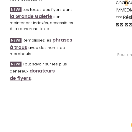
cha
n
c
IMMEDIA
Les textes des flyers dans
NEW!
la Grande Galerie
««« Rés
sont
maintenant indexés, accessibles
⊠⊠ ⊠⊠ 
à la recherche texte !
phrases
Remplissez les
NEW!
à trous
avec des noms de
marabouts !
Pour en
Tout savoir sur les plus
NEW!
donateurs
généreux
de flyers
.