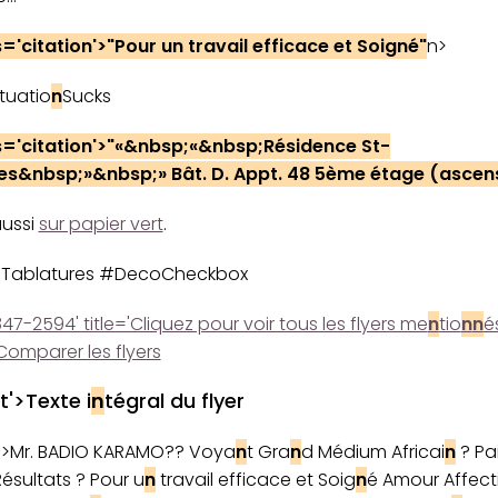
s='citatio
n
'>"Pour u
n
travail efficace et Soig
n
é"
n>
tuatio
n
Sucks
s='citatio
n
'>"«&
n
bsp;«&
n
bsp;Réside
n
ce St-
es&
n
bsp;»&
n
bsp;» Bât. D. Appt. 48 5ème étage (asce
n
aussi
sur papier vert
.
Tablatures #DecoCheckbox
47-2594' title='Cliquez pour voir tous les flyers me
n
tio
n
n
é
Comparer les flyers
t'>Texte i
n
tégral du flyer
t'>Mr. BADIO KARAMO?? Voya
n
t Gra
n
d Médium Africai
n
? Pa
ésultats ? Pour u
n
travail efficace et Soig
n
é Amour Affect