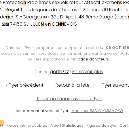
e Protectio
n
Problèmes sexuels retour Affectif exame
n
s R
T Reçoit tous les jours de 7 heures à 21 heures 10 Route d
ide
n
ce St-Georges »»> Bât. D. Appt. 48 5ème étage (asce
⊠⊠ 74160 St-JULIE
N
e
n
GE
N
N
EVOIS
Datation : Flyer comportant un tampon à la date du :
08 OCT. 19
 savoir plus sur les flyers datés par tampon encreur (au verso, parfo
voir les explications sur la
page donateurs
.
gorthzzz
En savoir plus
Don de
|
< Flyer précédent
Retour à la liste
Flyer suivant
Jouer au taquin avec ce flyer
Lien permanent vers ce flyer :
Monsieur BADIO KARAMOKO
Pièces remarquables
|
Aide
|
Statistiques
|
Figures de style
|
Cont