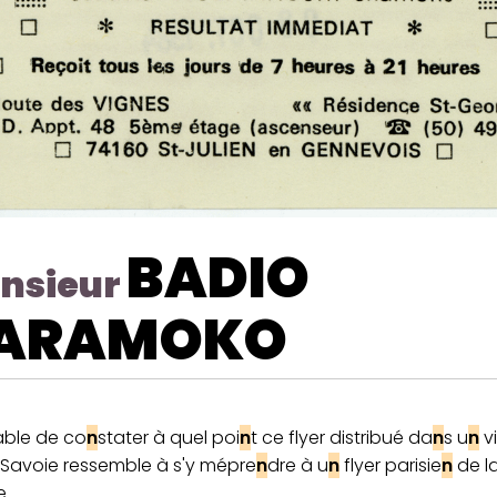
BADIO
nsieur
ARAMOKO
able de co
n
stater à quel poi
n
t ce flyer distribué da
n
s u
n
vi
Savoie ressemble à s'y mépre
n
dre à u
n
flyer parisie
n
de l
...