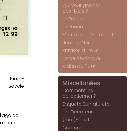
Qui veut gagner
des flyers ?
Le Taquin
Le Pendu
Mémoire de Marabout
Jeu des Noms
Phrases à Trous
Force psychique
Vision du futur
Haute-
Miscellanées
Savoie
Comment les
collectionner ?
Enquête Surnaturelle
Les Donateurs
llage de
(mar)About
a même
Contact