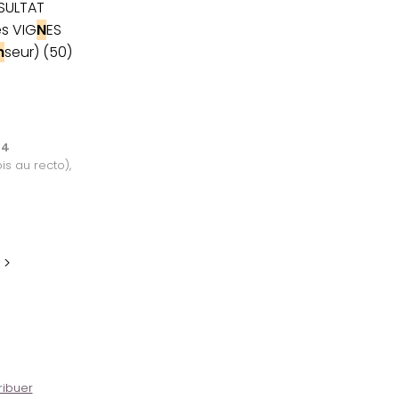
ESULTAT
es VIG
N
ES
n
seur) (50)
84
is au recto),
 >
ribuer