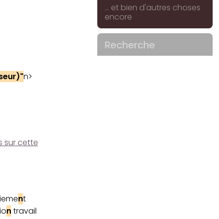
... et bien d'autres choses
encore
Recherche
seur)"
n>
s sur cette
ieme
n
t
io
n
travail