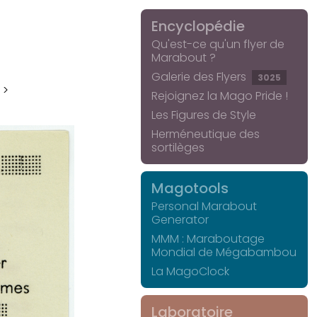
Encyclopédie
Qu'est-ce qu'un flyer de
Marabout ?
Galerie des Flyers
3025
 >
Rejoignez la Mago Pride !
Les Figures de Style
Herméneutique des
sortilèges
Magotools
Personal Marabout
Generator
MMM : Maraboutage
Mondial de Mégabambou
La MagoClock
Laboratoire