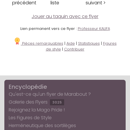
précédent
liste
suivant >
Jouer au taquin avec ce flyer
Lien permanent vers ce flyer :
Professeur KALIFA
Pièces remarquables
|
Aide
|
Statistiques
|
Figures
de style
|
Contribuer
Encyclopédie
Qu'est-ce qu'un flyer de Marabout ?
Galerie des Flyers
3025
Rejoignez la Mago Pride !
Les Figures de Style
Herméneutique des sortilèges