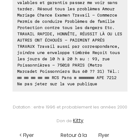
valables et garantis passez me voir sans
tarder. Résoud tous les problèmes Amour
Mariage Chance Examen Travail - Commerce
Permis de conduire Problèmes de famille
Protection contre tous les dangers Etc.
TRAVAIL RAPIDE, HONNÊTE, RÉUSSIT LÀ OU LES
AUTRES ONT ÉCHOUÉS - PAIEMENT APRÈS
TRAVAUX Travail aussi par correspondance,
joindre une enveloppe timbrée Reçoit tous
les jours de 10 h à 20 h au : 93, rue
Poissonnières - 75018 PARIS (Metro
Marcadet Poissonniers Bus 60 ?? 31) Tél.:
⊠⊠ ⊠⊠ ⊠⊠ ⊠⊠ ⊠⊠ RCS Pans ⊠ ⊠⊠⊠⊠⊠⊠⊠ APE 7212
Ne pas jeter sur la vue publique
Datation : entre 1996 et probablement les années 2000
Kitty
Don de
< Flyer
Retour à la
Flyer