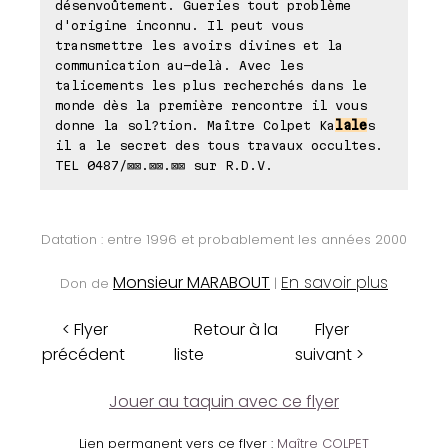
désenvoûtement. Gueries tout problème
d'origine inconnu. Il peut vous
transmettre les avoirs divines et la
communication au-delà. Avec les
talicements les plus recherchés dans le
monde dès la première rencontre il vous
donne la sol?tion. Maître Colpet Ka
lale
s
il a le secret des tous travaux occultes.
TEL 0487/⊠⊠.⊠⊠.⊠⊠ sur R.D.V.
Datation : entre 1996 et probablement les années 2000
Monsieur MARABOUT
En savoir plus
Don de
|
< Flyer
Retour à la
Flyer
précédent
liste
suivant >
Jouer au taquin avec ce flyer
Lien permanent vers ce flyer :
Maître COLPET