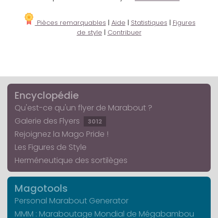
Pièces remarquables
|
Aide
|
Statistiques
|
Figures
de style
|
Contribuer
Encyclopédie
Qu'est-ce qu'un flyer de Marabout ?
Galerie des Flyers
3012
Rejoignez la Mago Pride !
Les Figures de Style
Herméneutique des sortilèges
Magotools
Personal Marabout Generator
MMM : Maraboutage Mondial de Mégabambou